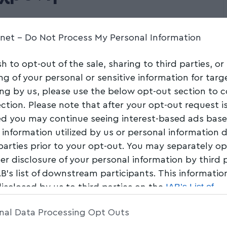
.net -
Do Not Process My Personal Information
Share
9 Min Read
sh to opt-out of the sale, sharing to third parties, or
ng of your personal or sensitive information for tar
ing by us, please use the below opt-out section to 
ection. Please note that after your opt-out request i
d you may continue seeing interest-based ads bas
 information utilized by us or personal information 
 parties prior to your opt-out. You may separately op
her disclosure of your personal information by third 
AB’s list of downstream participants. This informati
IAB’s List of
disclosed by us to third parties on the
am Participants
that may further disclose it to other 
nal Data Processing Opt Outs