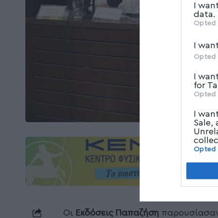
I wan
data.
Opted 
I wan
Opted 
I wan
for T
Opted 
I wan
Sale,
Unrel
colle
Opted
Οι
Εκδόσεις Παπαζήση
παρουσίασαν