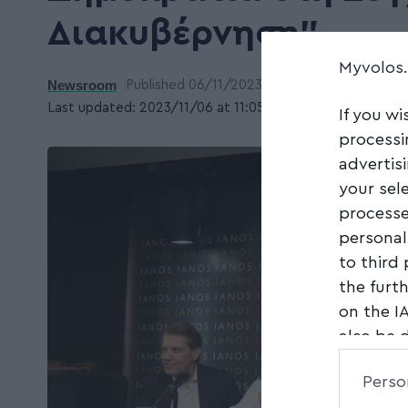
Διακυβέρνηση”
Myvolos
Newsroom
Published 06/11/2023
Last updated: 2023/11/06 at 11:05 ΠΜ
If you wi
processi
advertis
your sel
processe
personal
to third
the furt
on the I
also be 
Downstre
Perso
parties.