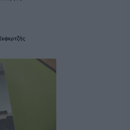
Σεφερτζής