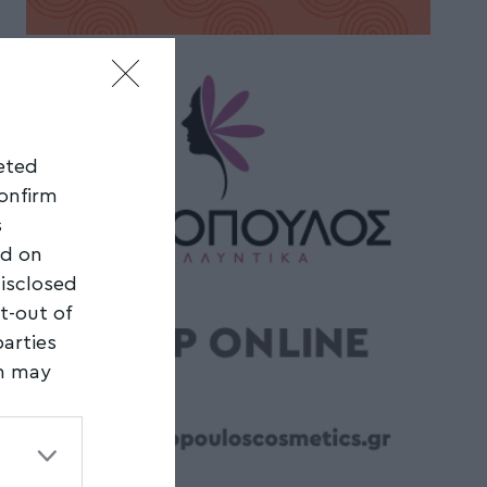
geted
confirm
s
ed on
disclosed
t-out of
parties
on may
third