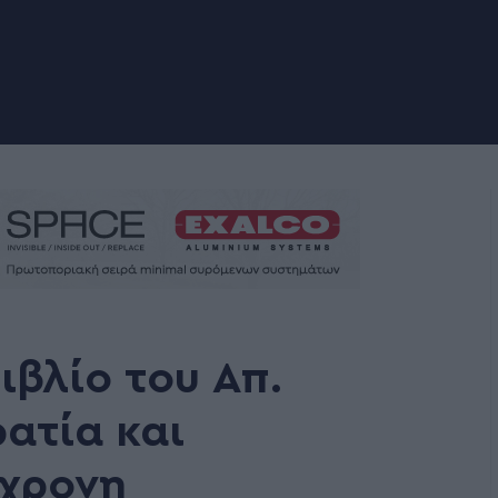
ιβλίο του Απ.
ατία και
γχρονη