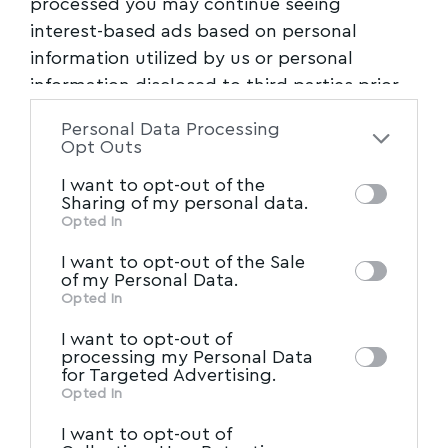
processed you may continue seeing
Εκπαίδευσης Ν. Μαγνησίας), Σεραφείμ
interest-based ads based on personal
Μαουσίδης, (πρόεδρος Συνδέσμου
information utilized by us or personal
information disclosed to third parties prior
Εργοληπτών Ηλεκτρολόγων Ν. Μαγνησίας),
to your opt-out. You may separately opt-out
Σωτήρης Μαργαρίτης, Χάρης Μπέκος, Γιώργος
Personal Data Processing
of the further disclosure of your personal
Μποτσιβάλης, Απόστολος Παπαϊωάννου,
Opt Outs
information by third parties on the IAB’s list
(αντιπρόεδρος Συλλόγου Ιδιοκτητών
I want to opt-out of the
of downstream participants. This
Sharing of my personal data.
Συνεργείων Αυτοκινήτων Μοτοσυσκλετών Ν.
information may also be disclosed by us to
Opted In
Μαγνησίας), Σωτήρης Παρασκευάς,
IAB’s List of Downstream
third parties on the
I want to opt-out of the Sale
Κωνσταντίνος Σαράντης, Γιώργος Σπαθής,
Participants
that may further disclose it to
of my Personal Data.
Μίλτος Στεφόπουλος, Παρασκευή (Βιβή)
other third parties.
Opted In
Τσιντσίνη (εκδότρια εφημερίδας «Λαός της
I want to opt-out of
Μαγνησίας» και του “e-almyros.gr”),
processing my Personal Data
for Targeted Advertising.
Απόστολος Τσούπρος, (πρόεδρος Συνδέσμου
Opted In
Βιοτεχνών Υδραυλικών Θερμικών Βόλου),
I want to opt-out of
Ιωάννης Χατζηπαρασίδης, (πρόεδρος