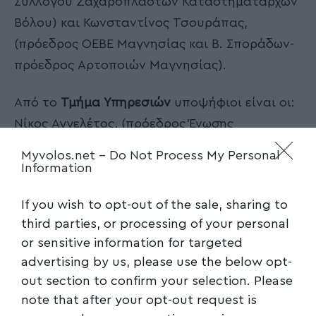
Συλλόγου Ζαχαροπλαστών Καταστηματαρχών
Βόλου) και Κωνσταντίνος Τσουράπας,
(πρόεδρος ΟΕΒΕ Μαγνησίας και Β. Σποράδων-
πρόεδρος Αρτοποιών Μαγνησίας).
Από το
Τμήμα Υπηρεσιών
υποψήφιοι είναι οι:
Νίκος Αγγελέτος, (πρόεδρος Ένωσης
Λειτουργών Γραφείων Κηδειών & Ταριχευτών
Myvolos.net -
Do Not Process My Personal
Ελλάδος), Αναστασία Αξιώτη, Παρασκευή
Information
(Βούλα) Γκαμπλιά, Ιωάννης Διανελλής,
If you wish to opt-out of the sale, sharing to
Αθανάσιος Ζλατούδης, (μέλος Δ.Σ. ΕΟΑΕΝ),
third parties, or processing of your personal
Δωροθέα (Δώρα) Καναβιτσά, (πρόεδρος
or sensitive information for targeted
ΟΕΒΕΜ-πρόεδρος Σωματείου Μισθωτών
advertising by us, please use the below opt-
Κυλικείων Δημοσίων Σχολείων Ν. Μαγνησίας),
out section to confirm your selection. Please
Ζήσης Καπουράνης, Γιώργος Καψιώχας,
note that after your opt-out request is
(πρόεδρος Σωματείου Φροντιστηρίων Μέσης