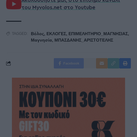
Ακολουθήστε μας στο επίσημο κανάλι
του Myvolos.net στο Youtube
Βόλος
,
ΕΚΛΟΓΕΣ
,
ΕΠΙΜΕΛΗΤΗΡΙΟ_ΜΑΓΝΗΣΙΑΣ
,
TAGGED:
Μαγνησία
,
ΜΠΑΣΔΑΝΗΣ_ΑΡΙΣΤΟΤΕΛΗΣ
Facebook