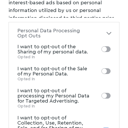
interest-based ads based on personal
information utilized by us or personal
information disclosed to third parties prior
to your opt-out. You may separately opt-out
Personal Data Processing
of the further disclosure of your personal
Opt Outs
information by third parties on the IAB’s list
I want to opt-out of the
of downstream participants. This
Sharing of my personal data.
information may also be disclosed by us to
Opted In
IAB’s List of Downstream
third parties on the
I want to opt-out of the Sale
Participants
that may further disclose it to
of my Personal Data.
other third parties.
Opted In
I want to opt-out of
processing my Personal Data
for Targeted Advertising.
Opted In
I want to opt-out of
Collection, Use, Retention,