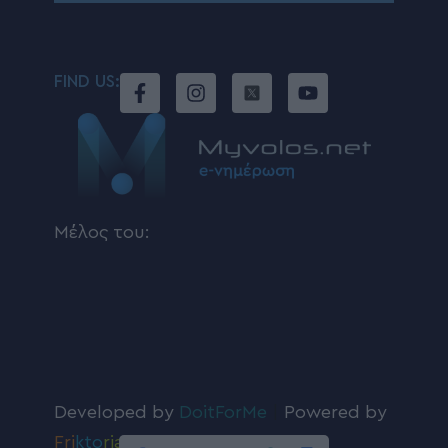
FIND US:
Μέλος του:
Developed by
DoitForMe
|
Powered by
Fri
kto
ria
.com