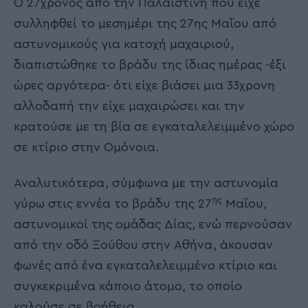
Ο 27χρονος από την Παλαιστίνη που είχε
συλληφθεί το μεσημέρι της 27ης Μαΐου από
αστυνομικούς για κατοχή μαχαιριού,
διαπιστώθηκε το βράδυ της ίδιας ημέρας -έξι
ώρες αργότερα- ότι είχε βιάσει μια 33χρονη
αλλοδαπή την είχε μαχαιρώσει και την
κρατούσε με τη βία σε εγκαταλελειμμένο χώρο
σε κτίριο στην Ομόνοια.
Αναλυτικότερα, σύμφωνα με την αστυνομία
ης
γύρω στις εννέα το βράδυ της 27
Μαΐου,
αστυνομικοί της ομάδας Δίας, ενώ περνούσαν
από την οδό Ξούθου στην Αθήνα, άκουσαν
φωνές από ένα εγκαταλελειμμένο κτίριο και
συγκεκριμένα κάποιο άτομο, το οποίο
καλούσε σε βοήθεια.