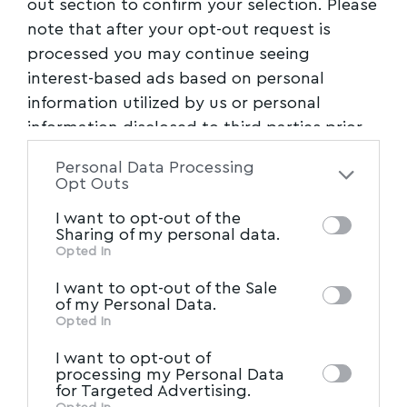
out section to confirm your selection. Please
noia-tin-kratoyse-me-ti-via-kleidomeni-gia-
note that after your opt-out request is
meres-sygklonizei-i-mitera-tis-33xronis
processed you may continue seeing
interest-based ads based on personal
Ακολουθήστε το myvolos.net στο
information utilized by us or personal
Google News και μάθετε πρώτοι όλες
information disclosed to third parties prior
τις ειδήσεις.
to your opt-out. You may separately opt-out
Personal Data Processing
of the further disclosure of your personal
Opt Outs
information by third parties on the IAB’s list
Ακολουθήστε μας στο επίσημο κανάλι
I want to opt-out of the
of downstream participants. This
του Myvolos.net στο Youtube
Sharing of my personal data.
information may also be disclosed by us to
Opted In
IAB’s List of Downstream
third parties on the
I want to opt-out of the Sale
Participants
that may further disclose it to
Facebook
of my Personal Data.
other third parties.
Opted In
I want to opt-out of
processing my Personal Data
for Targeted Advertising.