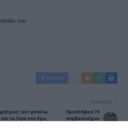
κανάλι του
Α
Facebook
ΕΠΌΜΕΝΟ
ημήτριος: Δεν μπαίνω
Προσλήψεις 73
και τα λίγα που έχω,
συμβασιούχων
στον Δήμο Βόλου