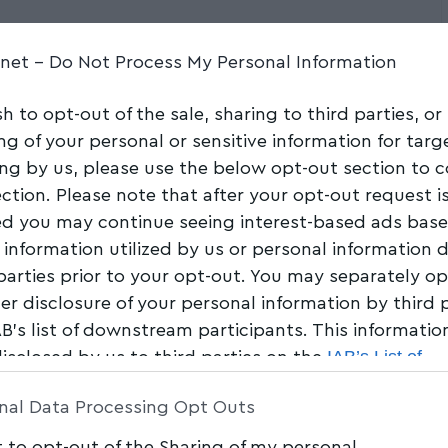
η την Πέμπτη στην
.net -
Do Not Process My Personal Information
sh to opt-out of the sale, sharing to third parties, or
ng of your personal or sensitive information for tar
ing by us, please use the below opt-out section to 
Share
0 Min Read
ection. Please note that after your opt-out request i
d you may continue seeing interest-based ads bas
 information utilized by us or personal information 
 parties prior to your opt-out. You may separately op
her disclosure of your personal information by third 
AB’s list of downstream participants. This informati
IAB’s List of
disclosed by us to third parties on the
am Participants
that may further disclose it to other 
nal Data Processing Opt Outs
t to opt-out of the Sharing of my personal