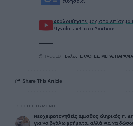
ειδήσεις.
Ακολουθήστε μας στο επίσημο 
Myvolos.net στο Youtube
Βόλος
,
ΕΚΛΟΓΕΣ
,
ΜΕΡΑ
,
ΠΑΡΑΛΙ
TAGGED:
Share This Article
ΠΡΟΗΓΟΎΜΕΝΟ
Nεοχειροτονηθείς άμισθος κληρικός π. Δ
για να βγάλω χρήματα, αλλά για να δώσω 
στους πτωχούς