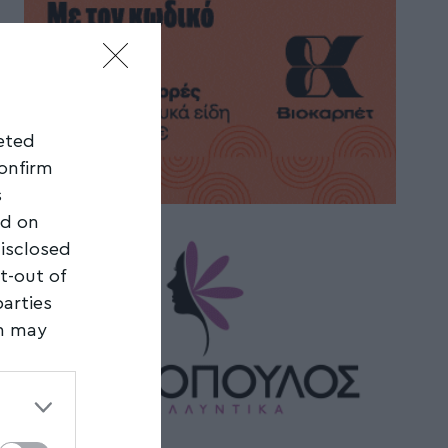
geted
confirm
s
ed on
disclosed
t-out of
parties
on may
third