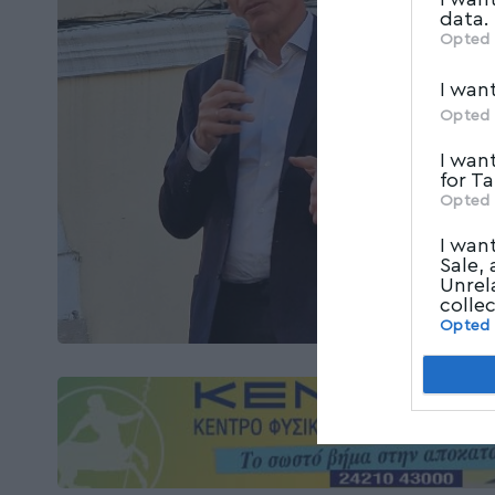
data.
Opted 
I wan
Opted 
I wan
for T
Opted 
I wan
Sale,
Unrel
colle
Opted