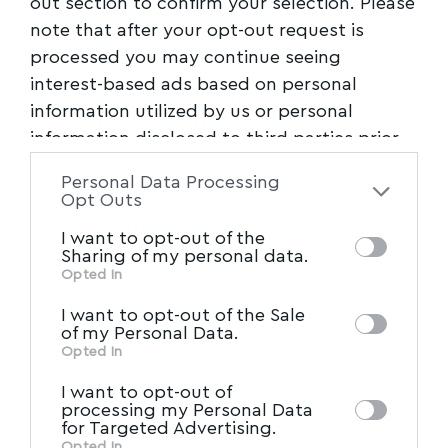
out section to confirm your selection. Please
note that after your opt-out request is
processed you may continue seeing
interest-based ads based on personal
information utilized by us or personal
information disclosed to third parties prior
to your opt-out. You may separately opt-out
Personal Data Processing
of the further disclosure of your personal
Opt Outs
information by third parties on the IAB’s list
I want to opt-out of the
of downstream participants. This
Sharing of my personal data.
information may also be disclosed by us to
Opted In
IAB’s List of Downstream
third parties on the
I want to opt-out of the Sale
Participants
that may further disclose it to
of my Personal Data.
other third parties.
Opted In
I want to opt-out of
processing my Personal Data
for Targeted Advertising.
Opted In