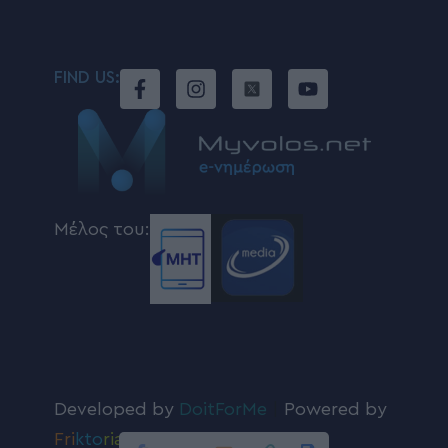
FIND US:
Μέλος του:
Developed by
DoitForMe
|
Powered by
Fri
kto
ria
.com