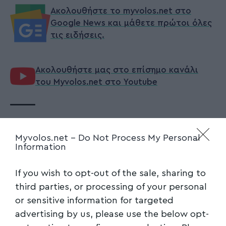
Ακολουθήστε το myvolos.net στο
Google News και μάθετε πρώτοι όλες
τις ειδήσεις.
Ακολουθήστε μας στο επίσημο κανάλι
του Myvolos.net στο Youtube
ΒΟΛΟΣ
,
ΠΡΟΣΚΟΠΟΙ
TAGGED:
Myvolos.net -
Do Not Process My Personal
Information
Facebook
If you wish to opt-out of the sale, sharing to
third parties, or processing of your personal
or sensitive information for targeted
advertising by us, please use the below opt-