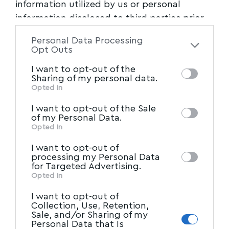
information utilized by us or personal
information disclosed to third parties prior
to your opt-out. You may separately opt-out
Personal Data Processing
of the further disclosure of your personal
Opt Outs
information by third parties on the IAB’s list
I want to opt-out of the
of downstream participants. This
Sharing of my personal data.
information may also be disclosed by us to
Opted In
IAB’s List of Downstream
third parties on the
I want to opt-out of the Sale
Participants
that may further disclose it to
of my Personal Data.
other third parties.
Opted In
I want to opt-out of
processing my Personal Data
for Targeted Advertising.
Opted In
I want to opt-out of
Collection, Use, Retention,
Sale, and/or Sharing of my
Personal Data that Is