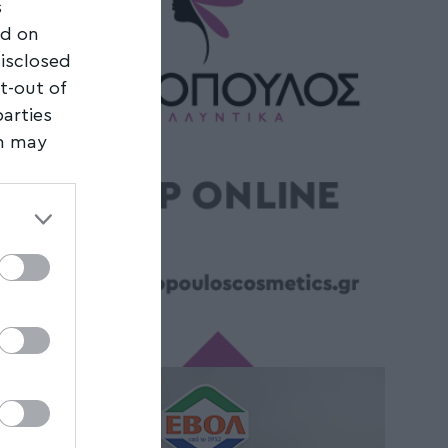
s
ed on
disclosed
t-out of
parties
on may
third