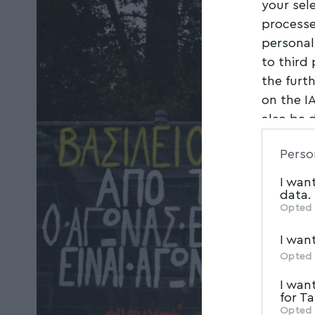
your sel
processe
personal
to third
the furt
on the I
also be 
Downstre
Perso
parties.
I wan
data.
Opted 
I wan
Opted 
I wan
for T
Opted 