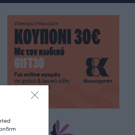
geted
confirm