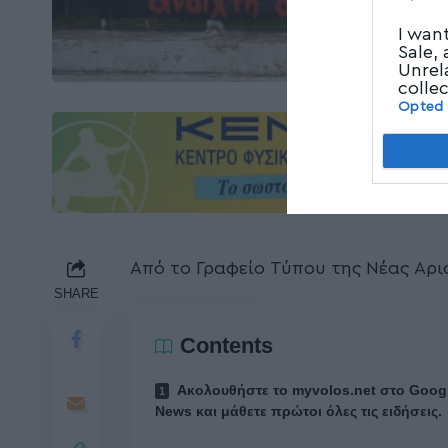
I wan
Sale,
Unrel
colle
Opted
Από το Γραφείο Τύπου της Νέας Αρ
SHARE
Contents
Ακολουθήστε το myvolos.net στο Goog
News και μάθετε πρώτοι όλες τις ειδήσεις.