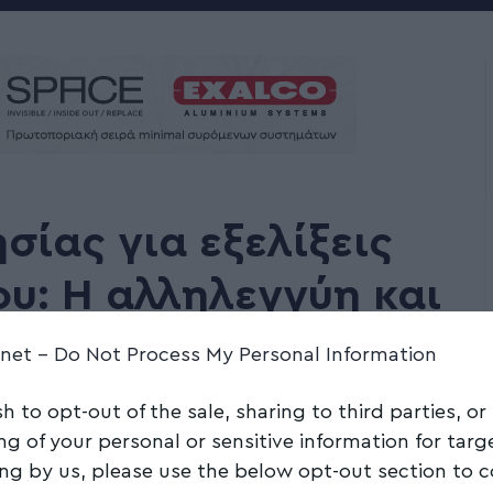
σίας για εξελίξεις
υ: Η αλληλεγγύη και
θα νικήσουν
.net -
Do Not Process My Personal Information
sh to opt-out of the sale, sharing to third parties, or
Share
2 Min Read
ng of your personal or sensitive information for tar
ing by us, please use the below opt-out section to 