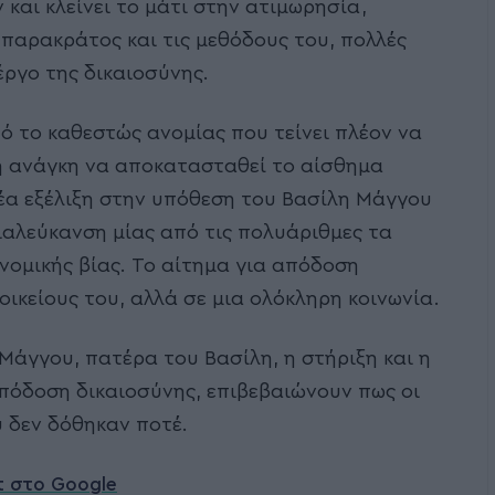
και κλείνει το μάτι στην ατιμωρησία,
παρακράτος και τις μεθόδους του, πολλές
ργο της δικαιοσύνης.
ό το καθεστώς ανομίας που τείνει πλέον να
ική ανάγκη να αποκατασταθεί το αίσθημα
νέα εξέλιξη στην υπόθεση του Βασίλη Μάγγου
ιαλεύκανση μίας από τις πολυάριθμες τα
νομικής βίας. Το αίτημα για απόδοση
ικείους του, αλλά σε μια ολόκληρη κοινωνία.
Μάγγου, πατέρα του Βασίλη, η στήριξη και η
απόδοση δικαιοσύνης, επιβεβαιώνουν πως οι
υ δεν δόθηκαν ποτέ.
t στο Google