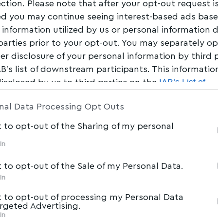
ection. Please note that after your opt-out request i
d you may continue seeing interest-based ads bas
 information utilized by us or personal information 
 parties prior to your opt-out. You may separately op
her disclosure of your personal information by third 
AB’s list of downstream participants. This informati
IAB’s List of
disclosed by us to third parties on the
am Participants
that may further disclose it to other 
nal Data Processing Opt Outs
t to opt-out of the Sharing of my personal
In
t to opt-out of the Sale of my Personal Data.
In
t to opt-out of processing my Personal Data
argeted Advertising.
In