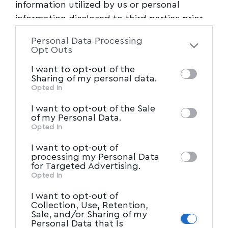
information utilized by us or personal
βρίσκεται, πλέον, σε εξέλιξη και η χάραξη ενός
information disclosed to third parties prior
συνολικού προγράμματος διαχείρισης των
to your opt-out. You may separately opt-out
Personal Data Processing
υδάτων της Θεσσαλίας.
of the further disclosure of your personal
Opt Outs
information by third parties on the IAB’s list
Μία προσπάθεια την οποία θα παρακολουθεί
I want to opt-out of the
of downstream participants. This
Sharing of my personal data.
μία νέα Ανεξάρτητη Ρυθμιστική Αρχή στα
information may also be disclosed by us to
Opted In
πολλά που πρέπει να γίνουν σε πολλά
IAB’s List of Downstream
third parties on the
I want to opt-out of the Sale
Participants
that may further disclose it to
επίπεδα. Για την πιο αποτελεσματική ύδρευση
of my Personal Data.
other third parties.
Opted In
και άρδευση. Για την προσαρμογή των
καλλιεργειών, της κτηνοτροφίας και της
I want to opt-out of
processing my Personal Data
αλιείας στις προκλήσεις της κλιματικής
for Targeted Advertising.
αλλαγής. Και, βέβαια, για τη στήριξη
Opted In
αγροτών, κτηνοτρόφων και αλιέων ώστε να
I want to opt-out of
Collection, Use, Retention,
κερδίσουν τα στοιχήματα της νέας εποχής.
Sale, and/or Sharing of my
Personal Data that Is