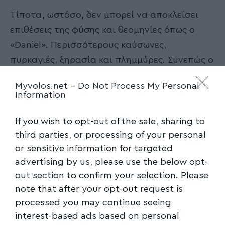
Τίποτα, ωστόσο, δεν μπορεί να αποκλείσει
επιθέσεις της φύσης και θεομηνίες όπως ο
«Daniel». Περισσότερους καύσωνες,
πυρκαγιές, ξηρασία και πλημμύρες. Συνεπώς ο
δεύτερος πυλώνας της στρατηγικής μας
Myvolos.net -
Do Not Process My Personal
αφορά την ανθεκτικότητα του τόπου και του
Information
κράτους σε καταστροφικά φαινόμενα.
If you wish to opt-out of the sale, sharing to
Είναι γνωστή η προσπάθεια που καταβάλλεται
third parties, or processing of your personal
για την οργάνωση, τη στελέχωση και τον
or sensitive information for targeted
εξοπλισμό της Πολιτικής Προστασίας με τα
advertising by us, please use the below opt-
out section to confirm your selection. Please
πιο σύγχρονα μέσα. Όπως είναι γνωστό και το
note that after your opt-out request is
πρόσφατο σχέδιο της Πολιτείας για τον
processed you may continue seeing
καθαρισμό των δασών από καύσιμη ύλη και
interest-based ads based on personal
την παραγωγική της αξιοποίηση. Και, τέλος,