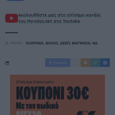
Ακολουθήστε μας στο επίσημο κανάλι
του Myvolos.net στο Youtube
51ΧΡΟΝΙΑ
,
ΒΟΛΟΣ
,
ΔΕΕΠ
,
ΜΑΓΝΗΣΙΑ
,
ΝΔ
TAGGED:
Facebook