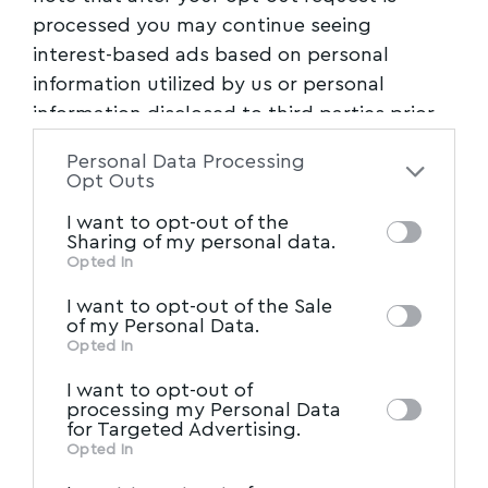
processed you may continue seeing
interest-based ads based on personal
information utilized by us or personal
information disclosed to third parties prior
to your opt-out. You may separately opt-out
Personal Data Processing
of the further disclosure of your personal
Opt Outs
information by third parties on the IAB’s list
I want to opt-out of the
of downstream participants. This
Sharing of my personal data.
information may also be disclosed by us to
Opted In
IAB’s List of Downstream
third parties on the
I want to opt-out of the Sale
Participants
that may further disclose it to
of my Personal Data.
other third parties.
Opted In
I want to opt-out of
processing my Personal Data
for Targeted Advertising.
Opted In