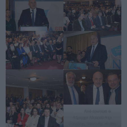
Από αριστερά οι
Δήμαρχοι Αλμυρού Δημ.
Εσερίδης, Βόλου Αχ. Μπέος