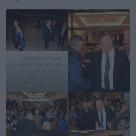
Ο Δήμαρχος Βόλου κ.
Αχ. Μπέος με την σύντροφό
του κα Κατερίνα Βλαχάβα,
κατά την άφιξή τους στην
εκδήλωση