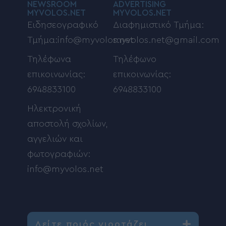
NEWSROOM
ADVERTISING
MYVOLOS.NET
MYVOLOS.NET
Ειδησεογραφικό
Διαφημιστικό Τμήμα:
Τμήμα:info@myvolos.net
myvolos.net@gmail.com
Τηλέφωνα
Τηλέφωνο
επικοινωνίας:
επικοινωνίας:
6948833100
6948833100
Ηλεκτρονική
αποστολή σχολίων,
αγγελιών και
φωτογραφιών:
info@myvolos.net
Δείτε ποιός γιορτάζει