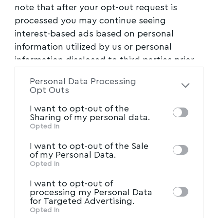
Στο κλείσιμο της εκδήλωσης προσφέρθηκαν
note that after your opt-out request is
αναμνηστικές πλακέτες.
processed you may continue seeing
interest-based ads based on personal
information utilized by us or personal
information disclosed to third parties prior
to your opt-out. You may separately opt-out
Personal Data Processing
of the further disclosure of your personal
Opt Outs
information by third parties on the IAB’s list
I want to opt-out of the
of downstream participants. This
Sharing of my personal data.
information may also be disclosed by us to
Opted In
IAB’s List of Downstream
third parties on the
I want to opt-out of the Sale
Participants
that may further disclose it to
of my Personal Data.
other third parties.
Opted In
I want to opt-out of
processing my Personal Data
for Targeted Advertising.
Ακολουθήστε το myvolos.net στο
Opted In
Google News και μάθετε πρώτοι όλες