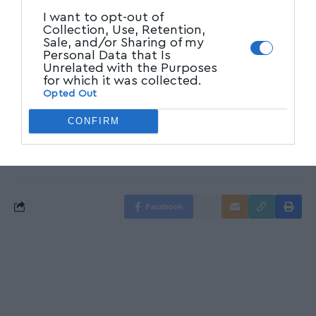
τις ειδήσεις.
I want to opt-out of
Collection, Use, Retention,
Sale, and/or Sharing of my
Personal Data that Is
Ακολουθήστε μας στο επίσημο κανάλι
Unrelated with the Purposes
του Myvolos.net στο Youtube
for which it was collected.
Opted Out
CONFIRM
ΑΣΤΥΝΟΜΙΑ
,
Βόλος
,
ΓΕΝΙΚΟΣ
,
Θεσσαλία
,
TAGGED:
Λάρισα
,
Μαγνησία
,
ΝΤΙΖΕΣ
Facebook