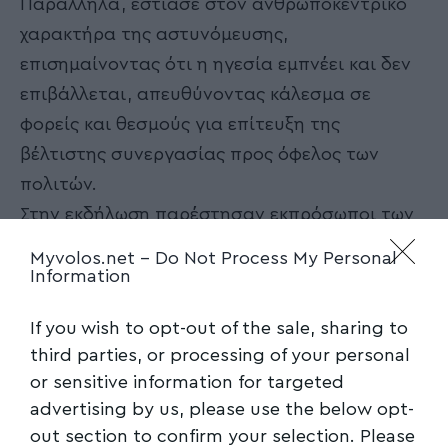
Παράλληλα, εστίασε στον ανθρωποκεντρικό
χαρακτήρα της αστυνόμευσης,
επισημαίνοντας ότι η ηγεσία εμπνέει και δεν
επιβάλλεται, απευθύνοντας κάλεσμα σε
φορείς και θεσμούς για επίτευξη της
βέλτιστης συνεργασίας προς όφελος των
πολιτών.
Στην εκδήλωση παρέστησαν εκπρόσωποι των
θρησκευτικών Αρχών, στελέχη της
Myvolos.net -
Do Not Process My Personal
αυτοδιοίκησης, των Ενόπλων Δυνάμεων και
Information
των Σωμάτων Ασφαλείας, εκπρόσωποι φορέων
If you wish to opt-out of the sale, sharing to
και οργανισμών, μέλη συνδικαλιστικών
third parties, or processing of your personal
ενώσεων και σωματείων αστυνομικών της
or sensitive information for targeted
Θεσσαλίας, εν ενεργεία και απόστρατοι
advertising by us, please use the below opt-
αστυνομικοί, καθώς και πολίτες.
out section to confirm your selection. Please