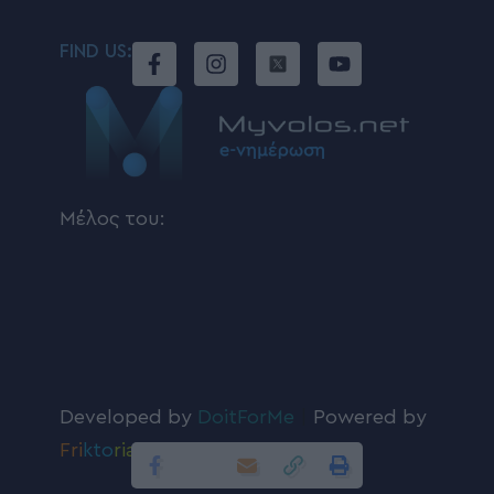
FIND US:
Μέλος του:
Developed by
DoitForMe
|
Powered by
Fri
kto
ria
.com