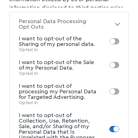
1. ΦΟΥΡΝΑΡΗΣ ΑΠΟΣΤΟΛΟΣ – ΓΕΩΡΓΙΟΣ του
information disclosed to third parties prior
Ιωάννη
to your opt-out. You may separately opt-out
Personal Data Processing
of the further disclosure of your personal
Opt Outs
2. ΚΟΥΤΣΟΡΙΖΟΣ ΑΓΓΕΛΟΣ-ΝΙΚΟΛΑΟΣ του
information by third parties on the IAB’s list
I want to opt-out of the
Τιμολέοντα
of downstream participants. This
Sharing of my personal data.
information may also be disclosed by us to
Opted In
3. ΠΑΠΑΔΟΠΟΥΛΟΥ ΕΥΑΓΓΕΛΙΑ του Νικολάου
IAB’s List of Downstream
third parties on the
I want to opt-out of the Sale
Participants
that may further disclose it to
of my Personal Data.
4. ΤΣΙΓΚΟΥΝΗΣ ΕΥΑΓΓΕΛΟΣ του Δημητρίου
other third parties.
Opted In
I want to opt-out of
5. ΚΑΒΑΔΕΛΛΑ ΑΘΗΝΑ-ΕΛΕΥΘΕΡΙΑ του
processing my Personal Data
for Targeted Advertising.
Κωνσταντίνου
Opted In
ΜΑΡΞΙΣΤΙΚΟ-ΛΕΝΙΝΙΣΤΙΚΟ ΚΟΜΜΟΥΝΙΣΤΙΚΟ
I want to opt-out of
Collection, Use, Retention,
ΚΟΜΜΑ ΕΛΛΑΔΑΣ
Sale, and/or Sharing of my
Personal Data that Is
Unrelated with the Purposes