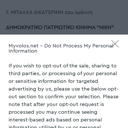
7. ΜΠΑΛΛΑ ΑΙΚΑΤΕΡΙΝΗ του Ιωάννη
ΔΗΜΟΚΡΑΤΙΚΟ ΠΑΤΡΙΩΤΙΚΟ ΚΙΝΗΜΑ “ΝΙΚΗ”
1. ΣΚΟΥΡΓΙΑ ΕΛΕΝΗ του Νικολάου
Myvolos.net -
Do Not Process My Personal
Information
2. ΓΕΩΡΓΑΔΑΚΗΣ ΓΕΩΡΓΙΟΣ του Στεφάνου
If you wish to opt-out of the sale, sharing to
3. ΜΠΑΓΛΑΤΖΗ ΞΕΝΙΑ ΣΟΦΙΑ του Γεωργίου
third parties, or processing of your personal
or sensitive information for targeted
4. ΓΙΩΤΑΚΟΣ ΑΠΟΣΤΟΛΟΣ του Δημοσθένη
advertising by us, please use the below opt-
out section to confirm your selection. Please
5. ΣΕΚΕΡΤΖΗΣ ΑΝΤΩΝΙΟΣ του Δημητρίου
note that after your opt-out request is
processed you may continue seeing
ΕΝΩΣΗ ΚΕΝΤΡΩΩΝ
interest-based ads based on personal
information utilized by us or personal