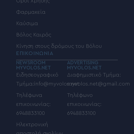
Όροι Χρήσης
Φαρμακεία
Καύσιμα
Βόλος Καιρός
Κίνηση στους δρόμους του Βόλου
ΕΠΙΚΟΙΝΩΝΙΑ
NEWSROOM
ADVERTISING
MYVOLOS.NET
MYVOLOS.NET
Ειδησεογραφικό
Διαφημιστικό Τμήμα:
Τμήμα:info@myvolos.net
myvolos.net@gmail.com
Τηλέφωνα
Τηλέφωνο
επικοινωνίας:
επικοινωνίας:
6948833100
6948833100
Ηλεκτρονική
αποστολή σχολίων,