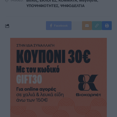
Βόλος
,
ΕΚΛΟΓΕΣ
,
ΚΟΜΜΑΤΑ
,
Μαγνησία
,
TAGGED:
ΥΠΟΨΗΦΙΟΤΗΤΕΣ
,
ΨΗΦΟΔΕΛΤΙΑ
Facebook