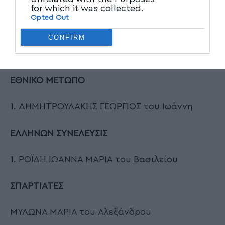
1. ΜΑΡΓΑΡΙΤΗΣ ΓΑΒΡΙΗΛ του Σταύρου
for which it was collected.
Opted Out
Ρεπουμπλικανικό Κόμμα Ελλάδας-Τ.Ρ.Α.Μ.Π.
CONFIRM
1. ΒΛΑΧΑΝΤΩΝΗΣ ΚΩΝΣΤΑΝΤΙΝΟΣ του Φωτίου
ΕΘΝΙΚΟ ΜΕΤΩΠΟ
1. ΔΗΜΗΤΡΟΥΛΑΚΗΣ ΓΕΩΡΓΙΟΣ του Ιωάννη
ΕΛΛΗΝΩΝ ΣΥΝΕΛΕΥΣΙΣ
1. ΡΟΪΔΗ ΙΩΑΝΝΑ ΜΑΡΙΑ του Βασιλείου
ΣΠΑΡΤΙΑΤΕΣ
ΜΥΛΩΝΑ ΜΑΡΙΑ του Αλεξάνδρου