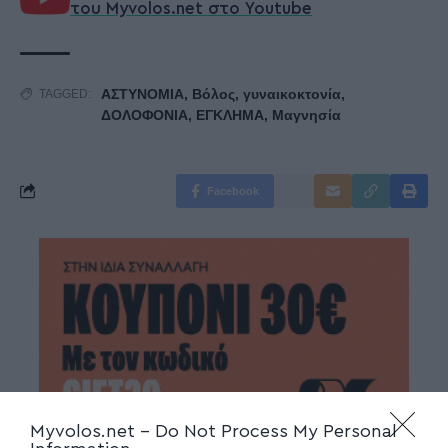
του Myvolos.net στο Youtube
ΑΣΤΥΝΟΜΙΑ
,
Βόλος
,
γυναικοκτονία
,
TAGGED:
ΔΟΛΟΦΟΝΙΑ
,
ΕΓΚΛΗΜΑ
,
Μαγνησία
Facebook
Myvolos.net -
Do Not Process My Personal