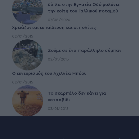
δίπλα στην Εγνατία Οδό μολύνει
την κοίτη του Γαλλικού ποταμού
07/08/2026
Χρειάζονται εκπαίδευση και οι πολίτες
02/01/2015
Ζούμε σε ένα παράλληλο σύμπαν
02/01/2015
Ο εκνευρισμός του Αχιλλέα Μπέου
02/01/2015
To σκαρπέλο δεν κάνει για
κατσαβίδι
03/01/2015