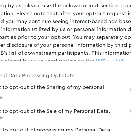
μάτων με ζώα στη
ing by us, please use the below opt-out section to 
ection. Please note that after your opt-out request i
d you may continue seeing interest-based ads bas
 information utilized by us or personal information 
 parties prior to your opt-out. You may separately op
Share
0 Min Read
her disclosure of your personal information by third 
AB’s list of downstream participants. This informati
IAB’s List of
disclosed by us to third parties on the
am Participants
that may further disclose it to other 
nal Data Processing Opt Outs
t to opt-out of the Sharing of my personal
In
t to opt-out of the Sale of my Personal Data.
In
t to opt-out of processing my Personal Data