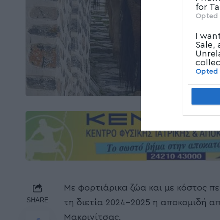
for T
Opted 
I wan
Sale,
Unrel
colle
Opted
Με φορτιάρικα ζώα και με κόστος π
SHARE
τη διετία 2024-2025 η αποκομιδή α
Μακρινίτσας.