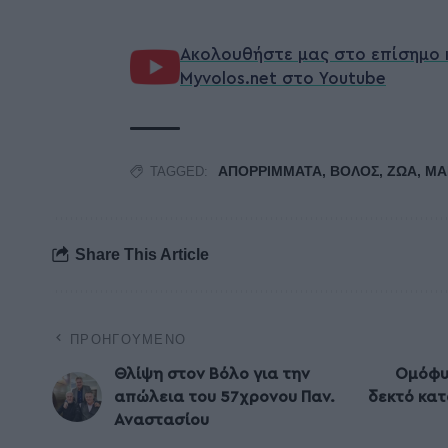
Ακολουθήστε μας στο επίσημο 
Myvolos.net στο Youtube
ΑΠΟΡΡΙΜΜΑΤΑ
,
ΒΟΛΟΣ
,
ΖΩΑ
,
ΜΑ
TAGGED:
Share This Article
ΠΡΟΗΓΟΎΜΕΝΟ
Θλίψη στον Βόλο για την
Ομόφυλ
απώλεια του 57χρονου Παν.
δεκτό κατ
Αναστασίου