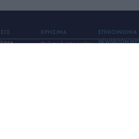
ΣΕΙΣ
ΧΡΗΣΙΜΑ
ΕΠΙΚΟΙΝΩΝΙΑ
NEWSROOM MY
ΣΕΛΙΔΑ
Πολιτική Απορρήτου
Ειδησεογραφικ
 ΝΕΑ
Όροι Χρήσης
ΛΙΤΙΚΑ
Τμήμα:info@my
ΙΑ
Φαρμακεία
Τηλέφωνα επικ
Η
ΦΗ
Καύσιμα
6948833100
ΣΜΟΣ
Βόλος Καιρός
Ηλεκτρονική α
ΚΑ
αγγελιών και 
Κίνηση στους
Σ
info@myvolos.
δρόμους του Βόλου
ORIAL
ΜΗ – ΤΕΧΝΟΛΟΓΙΑ
ΠΟΥ