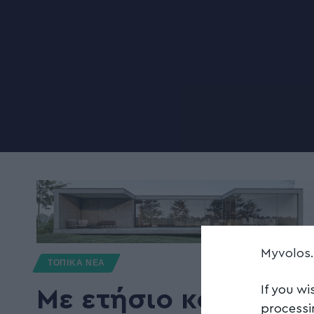
Myvolos
ΤΟΠΙΚΑ ΝΕΑ
If you wi
Με ετήσιο κόστος 1
processi