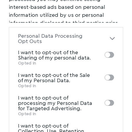
interest-based ads based on personal
information utilized by us or personal
information disclosed to third parties prior
to your opt-out. You may separately opt-out
Personal Data Processing
of the further disclosure of your personal
Opt Outs
information by third parties on the IAB’s list
I want to opt-out of the
of downstream participants. This
Sharing of my personal data.
information may also be disclosed by us to
Opted In
IAB’s List of Downstream
third parties on the
I want to opt-out of the Sale
Participants
that may further disclose it to
of my Personal Data.
other third parties.
Opted In
I want to opt-out of
processing my Personal Data
for Targeted Advertising.
Opted In
I want to opt-out of
Collection, Use, Retention,