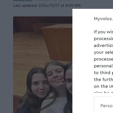
Last updated: 2024/10/17 at 8:09 ΜΜ
Myvolos
If you wi
processi
advertis
your sel
processe
personal
to third
the furt
on the I
also be 
Downstre
Perso
parties.