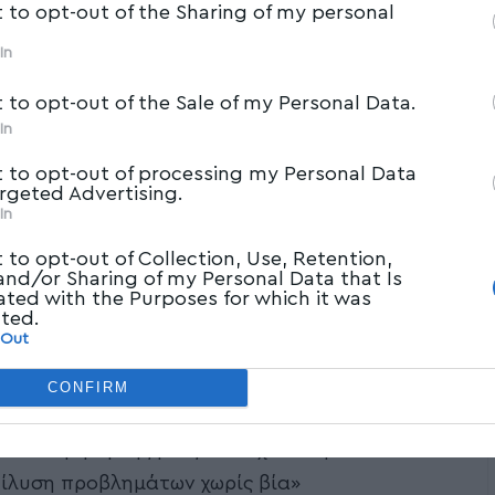
t to opt-out of the Sharing of my personal
In
t to opt-out of the Sale of my Personal Data.
In
t to opt-out of processing my Personal Data
argeted Advertising.
In
t to opt-out of Collection, Use, Retention,
 and/or Sharing of my Personal Data that Is
ated with the Purposes for which it was
cted.
 Out
CONFIRM
απολέμηση της βίας στο σχολείο με τίτλο:
πίλυση προβλημάτων χωρίς βία»