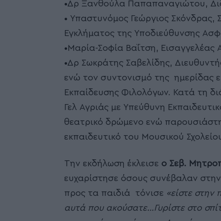
•Δρ Ξανθούλα Παπαπαναγιώτου, Δ
• Υπαστυνόμος Γεώργιος Σκόνδρας, 
Εγκλήματος της Υποδιεύθυνσης Ασφ
•Μαρία-Σοφία Βαΐτση, Εισαγγελέας 
•Δρ Σωκράτης Σαβελίδης, Διευθυντ
ενώ τον συντονισμό της ημερίδας ε
Εκπαίδευσης Φιλολόγων. Κατά τη δι
Γελ Αγριάς με Υπεύθυνη Εκπαιδευτι
θεατρικό δρώμενο ενώ παρουσιάστη
εκπαιδευτικό του Μουσικού Σχολείου
Την εκδήλωση έκλεισε
ο Σεβ. Μητρο
ευχαρίστησε όσους συνέβαλαν στην
προς τα παιδιά τόνισε
«είστε στην 
αυτά που ακούσατε…Γυρίστε στο σπίτ