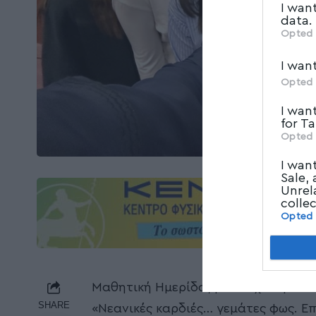
I wan
data.
Opted 
I wan
Opted 
I wan
for T
Opted 
I wan
Sale,
Unrel
colle
Opted
Μαθητική Ημερίδα, με στόχο την κατ
SHARE
«Νεανικές καρδιές… γεμάτες φως. Ε