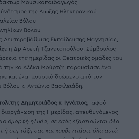
ιδάκτωρ Μουσικοπαιδαγωγός
Σύνδεσμος της Δίωξης Ηλεκτρονικού
αλείας Βόλου
Ανηλίκων Βόλου
ής Δευτεροβάθμιας Εκπαίδευσης Μαγνησίας,
ίχε η Δρ Αρετή Τζανετοπούλου, Σύμβουλος
άρκεια της ημερίδας οι Θεατρικές ομάδες του
κό την κα Αλέκα Μούρτζη παρουσίασε ένα
κε και ένα μουσικό δρώμενο από τον
 Βόλου κ. Αντώνιο Βασιλειάδη.
πολίτης Δημητριάδος κ. Ιγνάτιος
, αφού
 διοργάνωση της Ημερίδας, απευθυνόμενος
πιο όμορφή ηλικία, σε εσάς εξαρτιούνται όλα
ι ή στη τάξη σας και κουβεντιάστε όλα αυτά