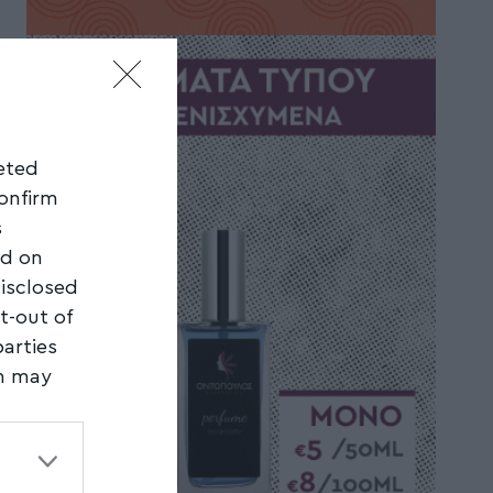
geted
confirm
s
ed on
disclosed
t-out of
parties
on may
third