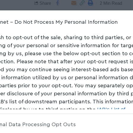
Share
2 Min Read
.net -
Do Not Process My Personal Information
sh to opt-out of the sale, sharing to third parties, or
ng of your personal or sensitive information for tar
ing by us, please use the below opt-out section to 
ection. Please note that after your opt-out request i
d you may continue seeing interest-based ads bas
 information utilized by us or personal information 
 parties prior to your opt-out. You may separately op
her disclosure of your personal information by third 
AB’s list of downstream participants. This informati
IAB’s List of
disclosed by us to third parties on the
am Participants
that may further disclose it to other 
nal Data Processing Opt Outs