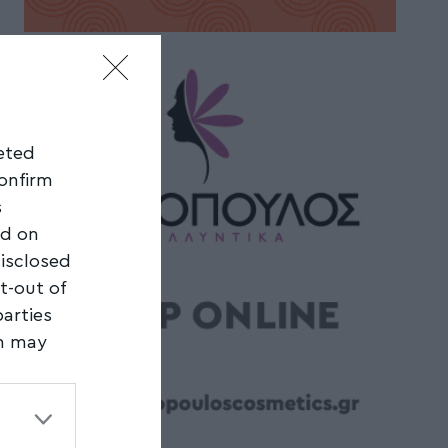
geted
confirm
s
ed on
disclosed
t-out of
parties
on may
third