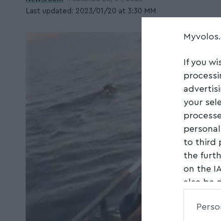
Last updated: 2023/01/20 at 3:30 ΜΜ
Myvolos
If you wi
processi
advertis
your sel
processe
personal
to third
the furt
on the I
also be 
Downstre
Perso
parties.