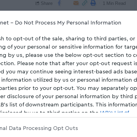
Share
1 Min Read
.net -
Do Not Process My Personal Information
sh to opt-out of the sale, sharing to third parties, or
ng of your personal or sensitive information for tar
ing by us, please use the below opt-out section to 
ection. Please note that after your opt-out request i
d you may continue seeing interest-based ads bas
 information utilized by us or personal information 
 parties prior to your opt-out. You may separately op
her disclosure of your personal information by third 
AB’s list of downstream participants. This informati
IAB’s List of
disclosed by us to third parties on the
am Participants
that may further disclose it to other 
nal Data Processing Opt Outs