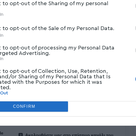
t to opt-out of the Sharing of my personal
In
t to opt-out of the Sale of my Personal Data.
In
t to opt-out of processing my Personal Data
argeted Advertising.
In
t to opt-out of Collection, Use, Retention,
 and/or Sharing of my Personal Data that Is
 στην περιοχή Τραχίλι κοντά στο νησί του
ated with the Purposes for which it was
πριν ένα μήνα περίπου, όπως ανέφερε ο ίδιος
cted.
 Out
CONFIRM
le
Ακολουθήστε μας στο επίσημο κανάλι του