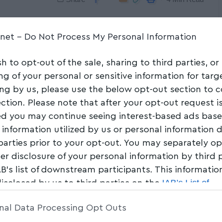
.net -
Do Not Process My Personal Information
sh to opt-out of the sale, sharing to third parties, or
ng of your personal or sensitive information for tar
ing by us, please use the below opt-out section to 
ection. Please note that after your opt-out request i
d you may continue seeing interest-based ads bas
 information utilized by us or personal information 
 parties prior to your opt-out. You may separately op
her disclosure of your personal information by third 
AB’s list of downstream participants. This informati
IAB’s List of
disclosed by us to third parties on the
am Participants
that may further disclose it to other 
nal Data Processing Opt Outs