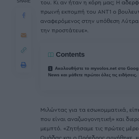
SHARE
του. Κι αν ήταν η κόρη μας; Η αδερ
πρωινή εκπομπή του ΑΝΤ1 ο βουλε
αναφερόμενος στην υπόθεση Λύτρα κ
την προστάτευε».
Contents
Ακολουθήστε το myvolos.net στο Goog
News και μάθετε πρώτοι όλες τις ειδήσεις.
Μιλώντας για τα εσωκομματικά, είπ
που είναι αναζωογονητική» και διερ
μεμπτό. «Ζητήσαμε τις πρώτες μέρε
Ομάδας και ο Πρόεδρος αρνήθηκε, κ