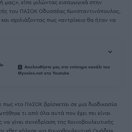
φή μας;», είπε μιλώντας εισαγωγικά στην
υτής του ΠΑΣΟΚ Οδυσσέας Κωνσταντινόπουλος,
αι σχολιάζοντας πως «αντρίκειο θα ήταν να
le
Ακολουθήστε μας στο επίσημο κανάλι του
Myvolos.net στο Youtube
ε πως «το ΠΑΣΟΚ βρίσκεται σε μια διαδικασία
ωτήθηκε τι από όλα αυτά που έχει πει είναι
ς να γίνει συνεδρίαση της Κοινοβουλευτικής
αι χθες κάλεσε για Κοινοβουλευτική Ομάδα»,