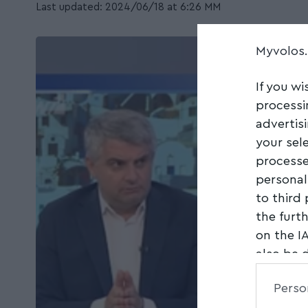
Last updated: 2024/06/18 at 6:26 ΜΜ
Myvolos
If you wi
processi
advertis
your sel
processe
personal
to third
the furt
on the I
also be 
Downstre
Perso
parties.