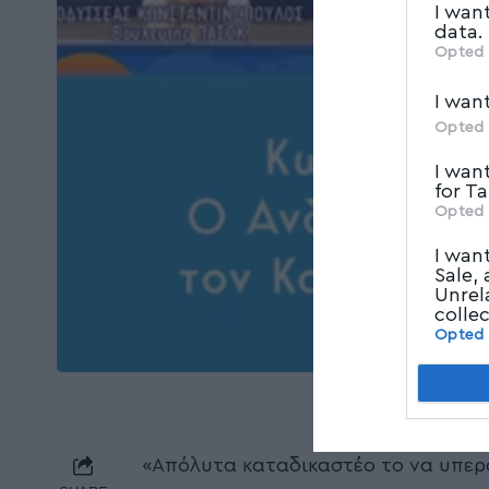
I wan
data.
Opted 
I wan
Opted 
I wan
for T
Opted 
I wan
Sale,
Unrel
colle
Opted
«Απόλυτα καταδικαστέο το να υπερα