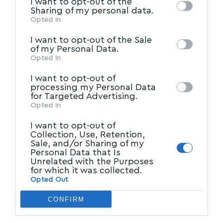
I want to opt-out of the
of downstream participants. This
Sharing of my personal data.
www.ertnews.gr
information may also be disclosed by us to
Opted In
IAB’s List of Downstream
third parties on the
I want to opt-out of the Sale
Ακολουθήστε το myvolos.net στο
Participants
that may further disclose it to
of my Personal Data.
Google News και μάθετε πρώτοι όλες
other third parties.
Opted In
τις ειδήσεις.
I want to opt-out of
processing my Personal Data
for Targeted Advertising.
Ακολουθήστε μας στο επίσημο κανάλι
Opted In
του Myvolos.net στο Youtube
I want to opt-out of
Collection, Use, Retention,
Sale, and/or Sharing of my
Facebook
Personal Data that Is
Unrelated with the Purposes
for which it was collected.
Opted Out
CONFIRM