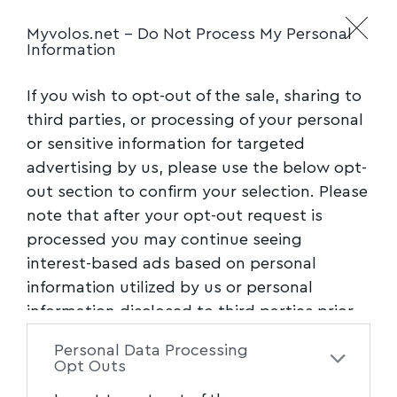
αφορούν στην τήρηση των
Myvolos.net -
Do Not Process My Personal
χρονοδιαγραμμάτων ολοκλήρωσης και
Information
παράδοσης, στην όχληση των πολιτών, αλλά
If you wish to opt-out of the sale, sharing to
και στην αποκατάσταση του οδοστρώματος.
third parties, or processing of your personal
or sensitive information for targeted
«Επιθυμούμε με το νέο σύστημα να
advertising by us, please use the below opt-
προβλέπονται και οι κατάλληλες ρήτρες για
out section to confirm your selection. Please
την πλήρη αποκατάσταση των δικτύων των
note that after your opt-out request is
δήμων και οι υπηρεσίες μας να έχουν πλήρη
processed you may continue seeing
πρόσβαση στα δεδομένα της πορείας των
interest-based ads based on personal
έργων, από την υποβολή της πρώτης αίτησης
information utilized by us or personal
μέχρι την παραλαβή τους», κατέληξε ο κ.
information disclosed to third parties prior
Καφαντάρης.
to your opt-out. You may separately opt-out
Personal Data Processing
of the further disclosure of your personal
Opt Outs
Πηγή: ΑΠΕ – ΜΠΕ
information by third parties on the IAB’s list