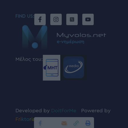
FIND US:
Μέλος του:
Developed by
DoitForMe
|
Powered by
Fri
kto
ria
.com