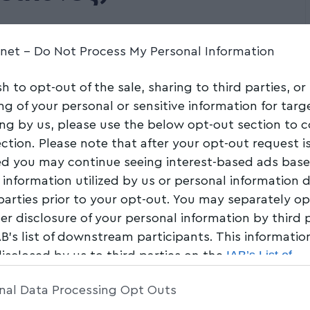
Share
0 Min Read
.net -
Do Not Process My Personal Information
sh to opt-out of the sale, sharing to third parties, or
ng of your personal or sensitive information for tar
ing by us, please use the below opt-out section to 
ection. Please note that after your opt-out request i
d you may continue seeing interest-based ads bas
 information utilized by us or personal information 
 parties prior to your opt-out. You may separately op
her disclosure of your personal information by third 
AB’s list of downstream participants. This informati
IAB’s List of
disclosed by us to third parties on the
am Participants
that may further disclose it to other 
nal Data Processing Opt Outs