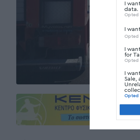
I wan
data.
Opted 
I wan
Opted 
I wan
for T
Opted 
I wan
Sale,
Unrel
colle
Opted