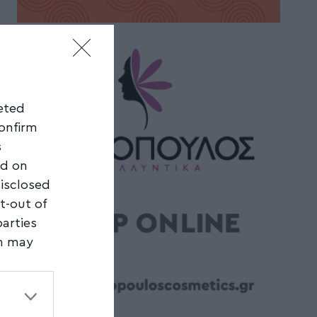
geted
confirm
s
ed on
disclosed
t-out of
parties
on may
third