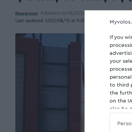
Newsroom
Published 10/08/2025
Last updated: 2025/08/10 at 9:30 ΜΜ
Myvolos
If you wi
processi
advertis
your sel
processe
personal
to third
the furt
on the I
also be 
Downstre
Perso
parties.