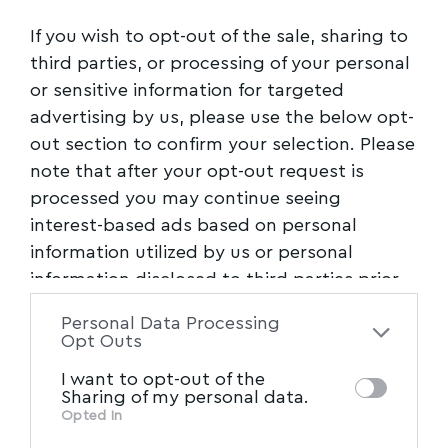
ΑΜΑΛΙΑΠΟΛΗ
,
ΒΟΛΟΣ
,
ΚΑΘΕΛΚΥΣΗ
,
TAGGED:
If you wish to opt-out of the sale, sharing to
ΜΑΓΝΗΣΙΑ
,
ΠΛΟΙΟ
third parties, or processing of your personal
or sensitive information for targeted
advertising by us, please use the below opt-
Facebook
out section to confirm your selection. Please
note that after your opt-out request is
processed you may continue seeing
interest-based ads based on personal
information utilized by us or personal
information disclosed to third parties prior
to your opt-out. You may separately opt-out
Personal Data Processing
of the further disclosure of your personal
Opt Outs
information by third parties on the IAB’s list
I want to opt-out of the
of downstream participants. This
Sharing of my personal data.
information may also be disclosed by us to
Opted In
IAB’s List of Downstream
third parties on the