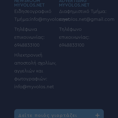
NEWSROOM
ADVERTISING
MYVOLOS.NET
MYVOLOS.NET
Ειδησεογραφικό
Διαφημιστικό Τμήμα:
Τμήμα:info@myvolos.net
myvolos.net@gmail.com
Τηλέφωνα
Τηλέφωνο
επικοινωνίας:
επικοινωνίας:
6948833100
6948833100
Ηλεκτρονική
αποστολή σχολίων,
αγγελιών και
φωτογραφιών:
info@myvolos.net
Δείτε ποιός γιορτάζει