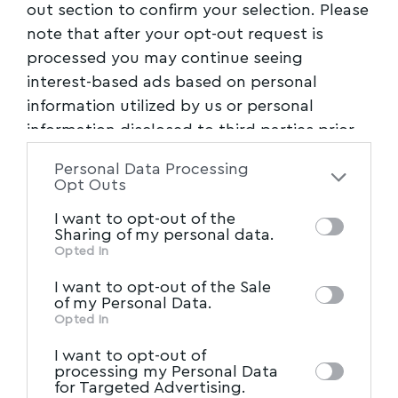
out section to confirm your selection. Please
Ακολουθήστε το myvolos.net στο
note that after your opt-out request is
Google News και μάθετε πρώτοι όλες
processed you may continue seeing
τις ειδήσεις.
interest-based ads based on personal
information utilized by us or personal
Ακολουθήστε μας στο επίσημο κανάλι
information disclosed to third parties prior
του Myvolos.net στο Youtube
to your opt-out. You may separately opt-out
Personal Data Processing
of the further disclosure of your personal
Opt Outs
information by third parties on the IAB’s list
I want to opt-out of the
ΚΑΡΛΑ
,
ΠΕΡΙΒΑΛΛΟΝΤΙΚΗ ΠΡΩΤΟΒΟΥΛΙΑ
of downstream participants. This
TAGGED:
Sharing of my personal data.
information may also be disclosed by us to
Opted In
IAB’s List of Downstream
third parties on the
I want to opt-out of the Sale
Facebook
Participants
that may further disclose it to
of my Personal Data.
other third parties.
Opted In
I want to opt-out of
processing my Personal Data
for Targeted Advertising.