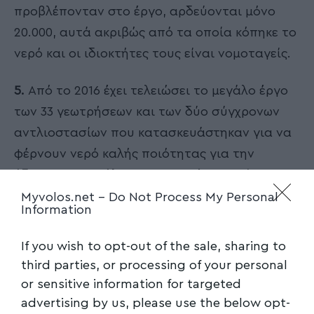
προβλέπονταν στο έργο, αρδεύονται μόνο
20.000, αυτά ακριβώς από τα οποία κόπηκε το
νερό και οι ιδιοκτήτες τους είναι νομοταγείς.
5.
Από το 2016 έχει τελειώσει το μεγάλο έργο
των 33 γεωτρήσεων και των δύο σύγχρονων
αντλιοστασίων που κατασκευάστηκαν για να
φέρνουν νερό καλής ποιότητας για την
ύδρευση του Βόλου. Όμως το έργο, επί 7
χρόνια, είναι ανενεργό, άγνωστο γιατί.
Myvolos.net -
Do Not Process My Personal
Information
Για όλα αυτά και για άλλα πολλά, η
If you wish to opt-out of the sale, sharing to
Περιφέρεια Θεσσαλίας είναι υπόλογη στους
third parties, or processing of your personal
γεωργούς της περιοχής της Κάρλας και στους
or sensitive information for targeted
κατοίκους της Μαγνησίας
advertising by us, please use the below opt-