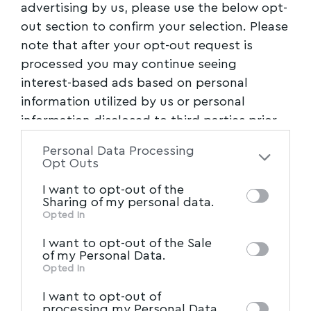
advertising by us, please use the below opt-
τις αντιλήψεις που σχηματίζουν οι Έλληνες
out section to confirm your selection. Please
για τα θέματα αυτά είναι και η έγκυρη
note that after your opt-out request is
δημόσια πληροφόρηση. Έτσι, το έργο
processed you may continue seeing
περιλαμβάνει μια δράση για την αποτίμηση
interest-based ads based on personal
της αξιοπιστίας των ειδήσεων γύρω από την
information utilized by us or personal
πράσινη και ψηφιακή μετάβαση
information disclosed to third parties prior
(
Check4Facts
).
to your opt-out. You may separately opt-out
Personal Data Processing
of the further disclosure of your personal
Opt Outs
Περισσότεροι πολίτες συμμετέχοντες στη
information by third parties on the IAB’s list
I want to opt-out of the
διαδικασία, περισσότερες ευκαιρίες για
of downstream participants. This
Sharing of my personal data.
βιώσιμη ανάπτυξη.
information may also be disclosed by us to
Opted In
IAB’s List of Downstream
third parties on the
I want to opt-out of the Sale
Participants
that may further disclose it to
of my Personal Data.
other third parties.
Opted In
I want to opt-out of
processing my Personal Data