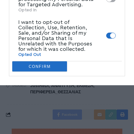
Εικόνες από FREEP!K
for Targeted Advertising.
Opted In
Ακολουθήστε το myvolos.net στο
I want to opt-out of
Google News και μάθετε πρώτοι όλες
Collection, Use, Retention,
τις ειδήσεις.
Sale, and/or Sharing of my
Personal Data that Is
Unrelated with the Purposes
for which it was collected.
Ακολουθήστε μας στο επίσημο κανάλι
Opted Out
του Myvolos.net στο Youtube
CONFIRM
JustReDI
,
ΑΝΑΠΤΥΞΗ
,
ΕΚΘΕΣΗ
,
TAGGED:
ΠΕΡΙΦΕΡΕΙΑ_ΘΕΣΣΑΛΙΑΣ
Facebook