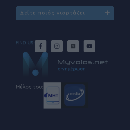
Δείτε ποιός γιορτάζει
FIND US:
Μέλος του: