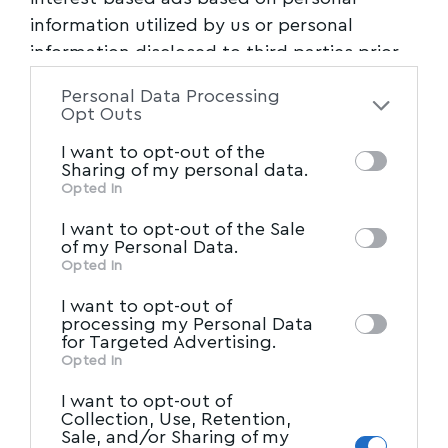
information utilized by us or personal
information disclosed to third parties prior
to your opt-out. You may separately opt-out
Personal Data Processing
of the further disclosure of your personal
Opt Outs
information by third parties on the IAB’s list
I want to opt-out of the
of downstream participants. This
Sharing of my personal data.
information may also be disclosed by us to
Opted In
IAB’s List of Downstream
third parties on the
I want to opt-out of the Sale
Participants
that may further disclose it to
of my Personal Data.
other third parties.
Opted In
I want to opt-out of
processing my Personal Data
for Targeted Advertising.
Opted In
I want to opt-out of
Collection, Use, Retention,
Sale, and/or Sharing of my