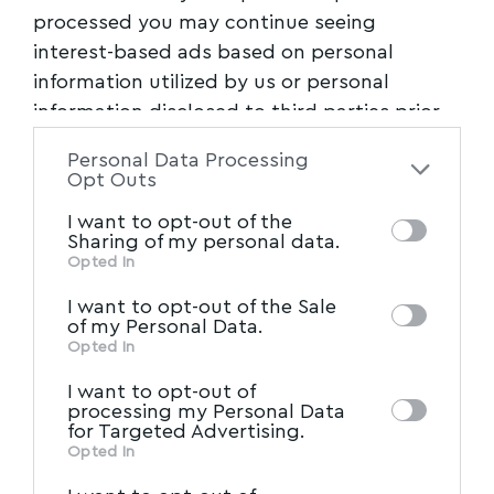
processed you may continue seeing
interest-based ads based on personal
information utilized by us or personal
information disclosed to third parties prior
to your opt-out. You may separately opt-out
Personal Data Processing
of the further disclosure of your personal
Opt Outs
information by third parties on the IAB’s list
I want to opt-out of the
of downstream participants. This
Sharing of my personal data.
information may also be disclosed by us to
Opted In
IAB’s List of Downstream
third parties on the
I want to opt-out of the Sale
Participants
that may further disclose it to
of my Personal Data.
other third parties.
Opted In
I want to opt-out of
processing my Personal Data
for Targeted Advertising.
Opted In