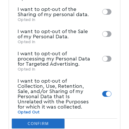
information by third parties on the IAB’s list
Πολιτικής: Μάνος Λογοθέτης
I want to opt-out of the
of downstream participants. This
Sharing of my personal data.
information may also be disclosed by us to
Opted In
Γενική Γραμματεία Υποδοχής Αιτούντων
IAB’s List of Downstream
third parties on the
Άσυλο: Δήμητρα Λυγούρα
I want to opt-out of the Sale
Participants
that may further disclose it to
of my Personal Data.
other third parties.
Opted In
Κοινωνικής Συνοχής και Οικογένειας
I want to opt-out of
processing my Personal Data
Γενική Γραμματεία Δημογραφικής και
for Targeted Advertising.
Στεγαστικής Πολιτικής: Κωνσταντίνος Γλούμης
Opted In
I want to opt-out of
Γενική Γραμματεία Ισότητας Ανθρωπίνων
Collection, Use, Retention,
Sale, and/or Sharing of my
Δικαιωμάτων: Κατερίνα Πατσογιάννη
Personal Data that Is
Unrelated with the Purposes
for which it was collected.
Τουρισμού
Opted Out
Γενική Γραμματεία Τουριστικής Πολιτικής και
CONFIRM