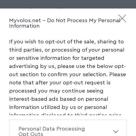
Προστασίας του Πολίτη
Myvolos.net -
Do Not Process My Personal
Information
Γενική Γραμματεία Δημόσιας Τάξης:
Παναγιώτης Στάθης
If you wish to opt-out of the sale, sharing to
third parties, or processing of your personal
Γενική Γραμματεία Αντεγκληματικής Πολιτικής:
or sensitive information for targeted
Αρίστος Περρής
advertising by us, please use the below opt-
out section to confirm your selection. Please
Δικαιοσύνης
note that after your opt-out request is
processed you may continue seeing
Γενική Γραμματεία Δικαιοσύνης: Πελοπίδας
interest-based ads based on personal
Λάσκος
information utilized by us or personal
information disclosed to third parties prior
Μετανάστευσης και Ασύλου
to your opt-out. You may separately opt-out
Personal Data Processing
of the further disclosure of your personal
Γενική Γραμματεία Μεταναστευτικής
Opt Outs