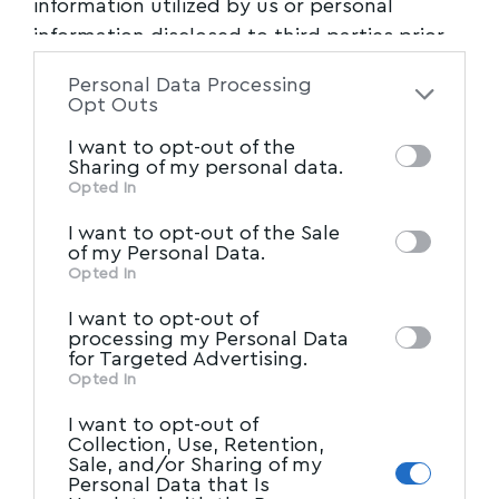
information utilized by us or personal
information disclosed to third parties prior
to your opt-out. You may separately opt-out
Personal Data Processing
of the further disclosure of your personal
Opt Outs
information by third parties on the IAB’s list
I want to opt-out of the
of downstream participants. This
Sharing of my personal data.
information may also be disclosed by us to
Opted In
IAB’s List of Downstream
third parties on the
I want to opt-out of the Sale
Participants
that may further disclose it to
of my Personal Data.
other third parties.
Opted In
I want to opt-out of
processing my Personal Data
for Targeted Advertising.
Opted In
I want to opt-out of
Collection, Use, Retention,
Sale, and/or Sharing of my
Personal Data that Is