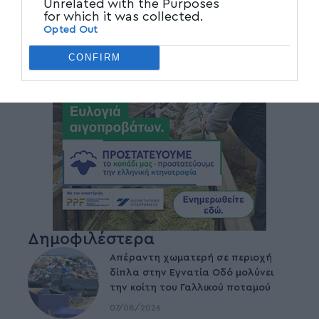
Unrelated with the Purposes
for which it was collected.
Opted Out
CONFIRM
Δημοφιλέστερα
Απέραντη χωματερή σε περιοχή
δίπλα στην Εγνατία Οδό μολύνει
την κοίτη του Γαλλικού ποταμού
07/08/2026