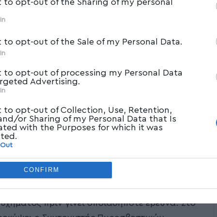
t to opt-out of the Sharing of my personal
In
t to opt-out of the Sale of my Personal Data.
In
t to opt-out of processing my Personal Data
argeted Advertising.
In
t to opt-out of Collection, Use, Retention,
 and/or Sharing of my Personal Data that Is
ated with the Purposes for which it was
υθούμε το τελευταίο 24ωρο πάνω σε ένα
cted.
ς των Τεμπών, και άφησε πίσω του 57+1
 Out
την ευθύνη για το μπάζωμα στα Τέμπη, ο
CONFIRM
Πολιτικής Προστασίας Χρήστος
 σοβαρή καταγγελία της Μαρίας Καρυστιανού
υχήματος πριν γίνει οποιαδήποτε έρευνα. Στο