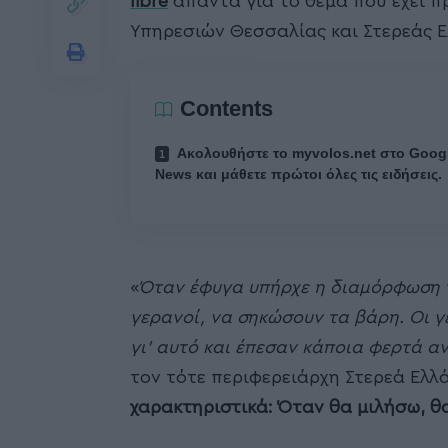
libre
απαντά για το θέμα που έχει 
Υπηρεσιών Θεσσαλίας και Στερεάς 
Contents
Ακολουθήστε το myvolos.net στο Goog
News και μάθετε πρώτοι όλες τις ειδήσεις.
«
Όταν έφυγα υπήρχε η διαμόρφωση τ
γερανοί, να σηκώσουν τα βάρη. Οι γ
γι’ αυτό και έπεσαν κάποια φερτά α
τον τότε περιφερειάρχη Στερεά Ελ
χαρακτηριστικά: Όταν θα μιλήσω, θ