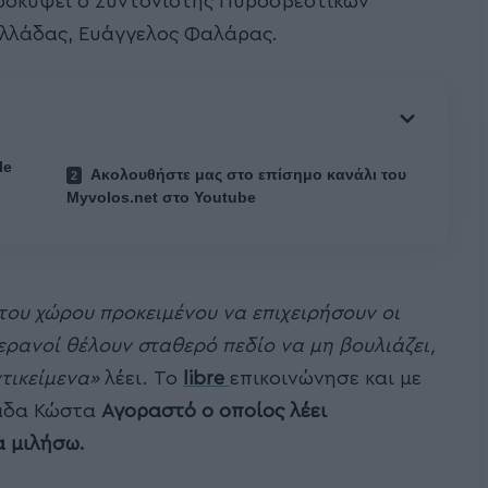
προκύψει ο Συντονιστής Πυροσβεστικών
Ελλάδας, Ευάγγελος Φαλάρας.
le
Ακολουθήστε μας στο επίσημο κανάλι του
Myvolos.net στο Youtube
ου χώρου προκειμένου να επιχειρήσουν οι
ερανοί θέλουν σταθερό πεδίο να μη βουλιάζει,
ντικείμενα»
λέει. Το
libre
επικοινώνησε και με
λάδα Κώστα
Αγοραστό ο οποίος λέει
α μιλήσω.