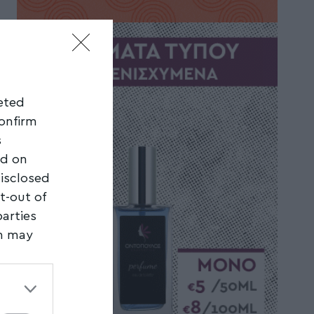
geted
confirm
s
ed on
disclosed
t-out of
parties
on may
third