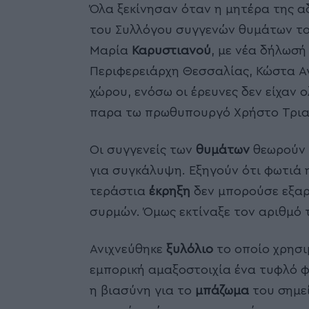
Όλα ξεκίνησαν όταν η μητέρα της 
του Συλλόγου συγγενών θυμάτων το
Μαρία
Καρυστιανού
, με νέα δήλωσή
Περιφερειάρχη Θεσσαλίας, Κώστα Α
χώρου, ενόσω οι έρευνες δεν είχαν 
παρα τω πρωθυπουργό Χρήστο Τρια
Οι συγγενείς των
θυμάτων
θεωρούν 
για συγκάλυψη. Εξηγούν ότι φωτιά 
τεράστια
έκρηξη
δεν μπορούσε εξαρ
συρμών. Όμως εκτίναξε τον αριθμό 
Ανιχνεύθηκε
ξυλόλιο
το οποίο χρησι
εμπορική αμαξοστοιχία ένα τυφλό 
η βιασύνη για το
μπάζωμα
του σημε