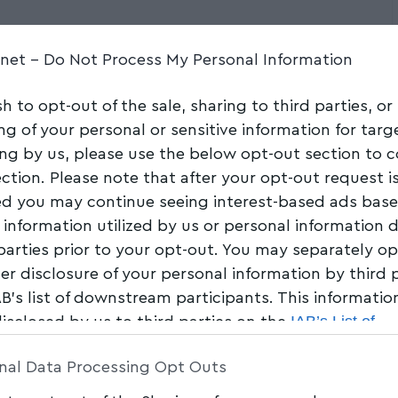
Share
7 Min Read
.net -
Do Not Process My Personal Information
sh to opt-out of the sale, sharing to third parties, or
ng of your personal or sensitive information for tar
ing by us, please use the below opt-out section to 
ection. Please note that after your opt-out request i
d you may continue seeing interest-based ads bas
 information utilized by us or personal information 
 parties prior to your opt-out. You may separately op
her disclosure of your personal information by third 
AB’s list of downstream participants. This informati
IAB’s List of
disclosed by us to third parties on the
am Participants
that may further disclose it to other 
nal Data Processing Opt Outs