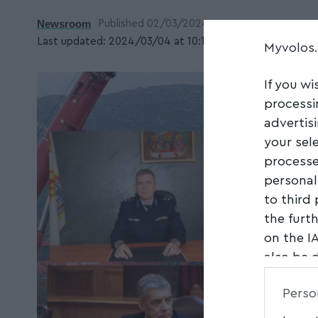
Newsroom
Published 02/03/2024
Last updated: 2024/03/04 at 10:13 ΜΜ
Myvolos
If you wi
processi
advertis
your sel
processe
personal
to third
the furt
on the I
also be 
Downstre
Perso
parties.