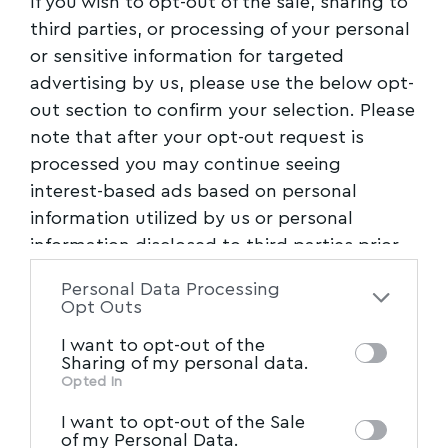
If you wish to opt-out of the sale, sharing to
third parties, or processing of your personal
Ακολουθήστε το myvolos.net στο Google News
και μάθετε πρώτοι όλες τις ειδήσεις.
or sensitive information for targeted
advertising by us, please use the below opt-
Ακολουθήστε μας στο επίσημο κανάλι του
out section to confirm your selection. Please
Myvolos.net στο Youtube
note that after your opt-out request is
processed you may continue seeing
interest-based ads based on personal
Ακολουθήστε το myvolos.net στο
information utilized by us or personal
Google News και μάθετε πρώτοι όλες
information disclosed to third parties prior
τις ειδήσεις.
to your opt-out. You may separately opt-out
Personal Data Processing
of the further disclosure of your personal
Opt Outs
Ακολουθήστε μας στο επίσημο κανάλι
information by third parties on the IAB’s list
του Myvolos.net στο Youtube
I want to opt-out of the
of downstream participants. This
Sharing of my personal data.
information may also be disclosed by us to
Opted In
IAB’s List of Downstream
third parties on the
I want to opt-out of the Sale
ΑΛΛΟΔΑΠΟΙ
,
ΑΡΠΑΓΗ
,
ΑΣΤΥΝΟΜΙΑ
,
ΒΙΑΣΜΟΣ
,
TAGGED:
Participants
that may further disclose it to
of my Personal Data.