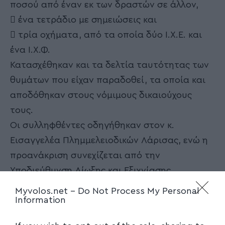
ποσού από έναν εκ των δραστών σε άλλον,
 ένα τετράδιο με σημειώσεις και
 τρία οχήματα, από τα οποία δύο Ι.Χ.Ε. και
ένα Ι.Χ.Φ.
Κατασχέθηκαν και τα δελτία ταυτότητας των
θυμάτων που είχαν παραδοθεί, τα οποία και
αποδόθηκαν στους νόμιμους δικαιούχους
τους.
Οι συλληφθέντες οδηγήθηκαν στον κ.
Εισαγγελέα Πλημμελειοδικών Λάρισας, ενώ η
προανάκριση συνεχίζεται από την
Υποδιεύθυνση Δίωξης και Εξιχνίασης
Εγκλημάτων Λάρισας.
Myvolos.net -
Do Not Process My Personal
Information
Contents