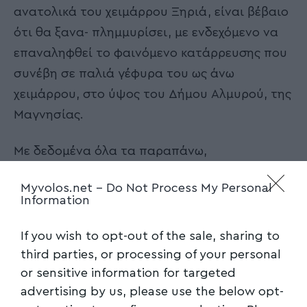
ανατολικά του χειμάρρου Ξηριά, είναι βέβαιο
ότι θα ξανα- πλημμυρίσει, με ενδεχόμενο να
επαναληφθεί το φαινόμενο κατάρρευσης που
συνέβη σε παλιά γέφυρα του ως άνω
χειμάρρου, στο ύψος του Δήμου Αλμυρού, της
Μαγνησίας.
Με δεδομένα όλα τα παραπάνω,
Ερωτώνται οι κ. κ. Υπουργοί
:
Myvolos.net -
Do Not Process My Personal
Information
Προτίθεσθε να αναζητήσετε τις ευθύνες της
If you wish to opt-out of the sale, sharing to
πολιτικής και υπηρεσιακής ηγεσίας των
third parties, or processing of your personal
αρμοδίων Υπηρεσιών για την υπό
or sensitive information for targeted
προβληματικούς όρους και προδιαγραφές
advertising by us, please use the below opt-
κατασκευή γέφυρας με επισφαλείς