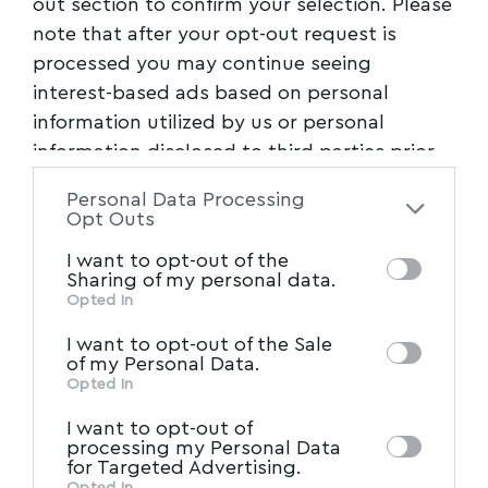
out section to confirm your selection. Please
προδιαγραφές επί του χειμάρρου Ξηριά, σε
note that after your opt-out request is
σημείο κοντά στο ίδρυμα για παιδιά ΑμεΑ με
processed you may continue seeing
interest-based ads based on personal
την επωνυμία ‘’Άσπρες Πεταλούδες’’, στη Νέα
information utilized by us or personal
Ιωνία, του Βόλου της Μαγνησίας; Αν ναι, πώς
information disclosed to third parties prior
εκτιμάται η σπουδή για την υπερταχεία
to your opt-out. You may separately opt-out
δρομολόγηση των σχετικών προκηρύξεων,
Personal Data Processing
of the further disclosure of your personal
Opt Outs
αναθέσεων, επιμετρήσεων, ανεπαρκών
information by third parties on the IAB’s list
μελετών προς δρομολόγηση του παραπάνω
I want to opt-out of the
of downstream participants. This
Sharing of my personal data.
περιγραφόμενου ως άχρηστου και τρομερά
information may also be disclosed by us to
Opted In
επικίνδυνου έργου, λίγο προ της
IAB’s List of Downstream
third parties on the
I want to opt-out of the Sale
συνταξιοδότησης του εμπλεκόμενου με το
Participants
that may further disclose it to
of my Personal Data.
other third parties.
Opted In
σχετικό έργο Διευθυντή Τεχνικών Υπηρεσιών
Μαγνησίας στις 31/12/22, συγκυρία την οποία
I want to opt-out of
processing my Personal Data
έθεσε υπόψη μας ο ως άνω καταγγέλλων την
for Targeted Advertising.
υπό προβληματικές προϋποθέσεις κατασκευή
Opted In