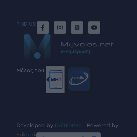
FIND US:
Μέλος του:
Developed by
DoitForMe
|
Powered by
Fri
kto
ria
.com