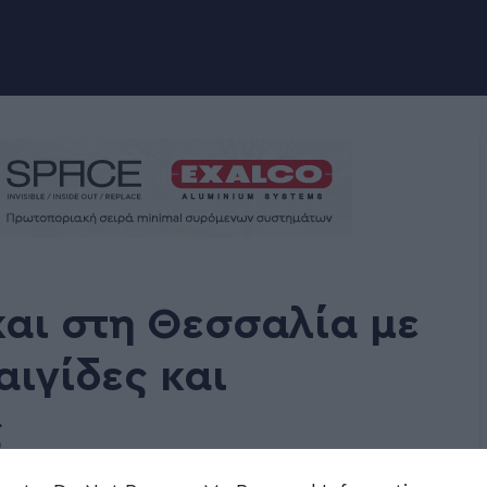
και στη Θεσσαλία με
αιγίδες και
ς