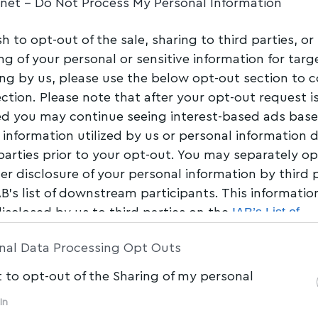
.net -
Do Not Process My Personal Information
Share
2 Min Read
sh to opt-out of the sale, sharing to third parties, or
ng of your personal or sensitive information for tar
ing by us, please use the below opt-out section to 
ection. Please note that after your opt-out request i
d you may continue seeing interest-based ads bas
 information utilized by us or personal information 
 parties prior to your opt-out. You may separately op
her disclosure of your personal information by third 
AB’s list of downstream participants. This informati
IAB’s List of
disclosed by us to third parties on the
am Participants
that may further disclose it to other 
nal Data Processing Opt Outs
t to opt-out of the Sharing of my personal
In