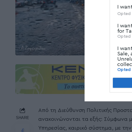
I wan
Opted 
I wan
for T
Opted 
I wan
Sale,
Unrel
colle
Opted
Από τη Διεύθυνση Πολιτικής Προστ
SHARE
ανακοινώνονται τα εξής: Σύμφωνα μ
Υπηρεσίας, καιρικό σύστημα, με τη