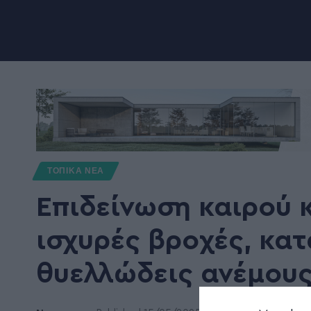
ΤΟΠΙΚΑ ΝΕΑ
Επιδείνωση καιρού 
ισχυρές βροχές, κατ
θυελλώδεις ανέμου