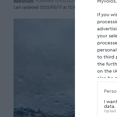
Myvolos
Newsroom
Published 15/05/2025
Last updated: 2025/05/17 at 12:10 ΜΜ
If you wi
processi
advertis
your sel
processe
personal
to third
the furt
on the I
also be 
Downstre
Perso
parties.
I wan
data.
Opted 