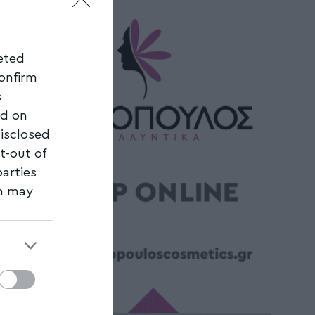
geted
confirm
s
ed on
disclosed
t-out of
parties
on may
third