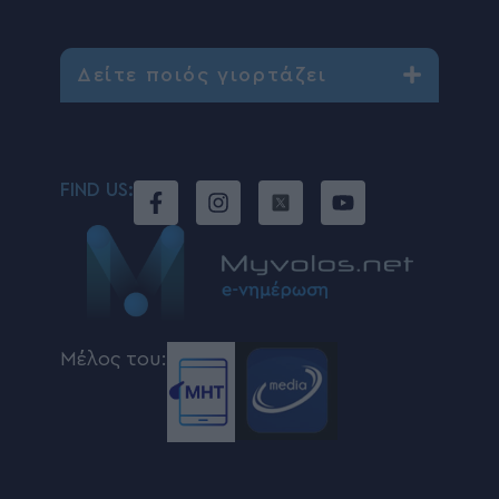
Δείτε ποιός γιορτάζει
FIND US:
Μέλος του: