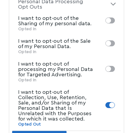
Personal Data Processing
of the further disclosure of your personal
Opt Outs
information by third parties on the IAB’s list
I want to opt-out of the
of downstream participants. This
Sharing of my personal data.
information may also be disclosed by us to
Opted In
IAB’s List of Downstream
third parties on the
I want to opt-out of the Sale
Participants
that may further disclose it to
of my Personal Data.
other third parties.
Opted In
I want to opt-out of
processing my Personal Data
for Targeted Advertising.
Opted In
I want to opt-out of
Collection, Use, Retention,
Sale, and/or Sharing of my
Personal Data that Is
Unrelated with the Purposes
for which it was collected.
Opted Out