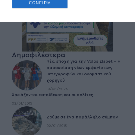
CONFIRM
Δημοφιλέστερα
Νέα εποχή για την Volos Elabet – H
παρουσίαση νέων εμφανίσεων,
μετεγγραφών και ονομαστικού
χορηγού
10/08/2026
Χρειάζονται εκπαίδευση και οι πολίτες
02/01/2015
Ζούμε σε ένα παράλληλο σύμπαν
02/01/2015