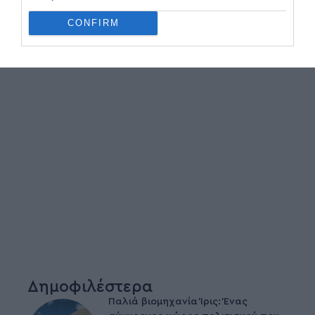
CONFIRM
Δημοφιλέστερα
Παλιά βιομηχανία Ίρις: Ένας