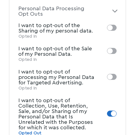
to your opt-out. You may separately opt-out
Personal Data Processing
of the further disclosure of your personal
Opt Outs
information by third parties on the IAB’s list
I want to opt-out of the
of downstream participants. This
Sharing of my personal data.
information may also be disclosed by us to
Opted In
IAB’s List of Downstream
third parties on the
I want to opt-out of the Sale
Participants
that may further disclose it to
of my Personal Data.
other third parties.
Opted In
I want to opt-out of
processing my Personal Data
for Targeted Advertising.
Opted In
I want to opt-out of
Collection, Use, Retention,
Sale, and/or Sharing of my
Personal Data that Is
Unrelated with the Purposes
for which it was collected.
Opted Out