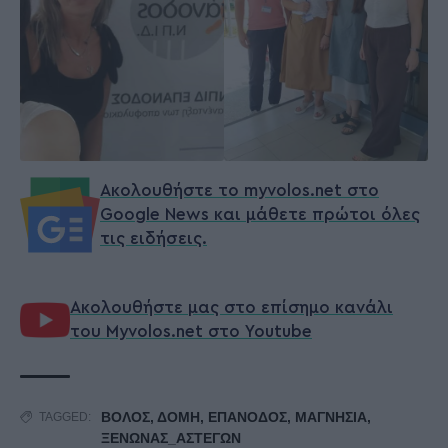
Ακολουθήστε το myvolos.net στο
Google News και μάθετε πρώτοι όλες
τις ειδήσεις.
Ακολουθήστε μας στο επίσημο κανάλι
του Myvolos.net στο Youtube
ΒΟΛΟΣ
,
ΔΟΜΗ
,
ΕΠΑΝΟΔΟΣ
,
ΜΑΓΝΗΣΙΑ
,
TAGGED:
ΞΕΝΩΝΑΣ_ΑΣΤΕΓΩΝ