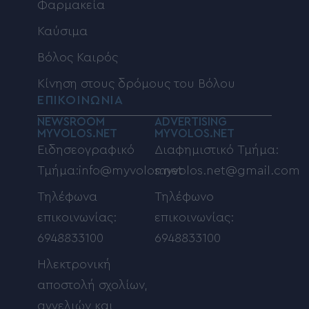
Φαρμακεία
Καύσιμα
Βόλος Καιρός
Κίνηση στους δρόμους του Βόλου
ΕΠΙΚΟΙΝΩΝΙΑ
NEWSROOM
ADVERTISING
MYVOLOS.NET
MYVOLOS.NET
Ειδησεογραφικό
Διαφημιστικό Τμήμα:
Τμήμα:info@myvolos.net
myvolos.net@gmail.com
Τηλέφωνα
Τηλέφωνο
επικοινωνίας:
επικοινωνίας:
6948833100
6948833100
Ηλεκτρονική
αποστολή σχολίων,
αγγελιών και