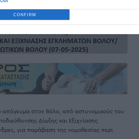
 Out
CONFIRM
ο απόγευμα στον Βόλο, από αστυνομικούς του
οδιεύθυνσης Δίωξης και Εξιχνίασης
δρες, για παράβαση της νομοθεσίας περί