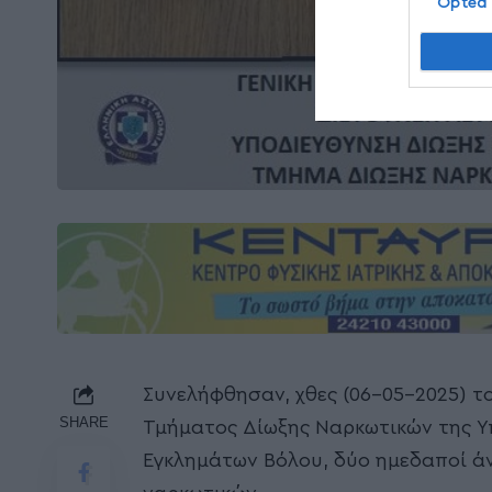
Opted
Συνελήφθησαν, χθες (06-05-2025) τ
SHARE
Τμήματος Δίωξης Ναρκωτικών της Υπ
Εγκλημάτων Βόλου, δύο ημεδαποί άν