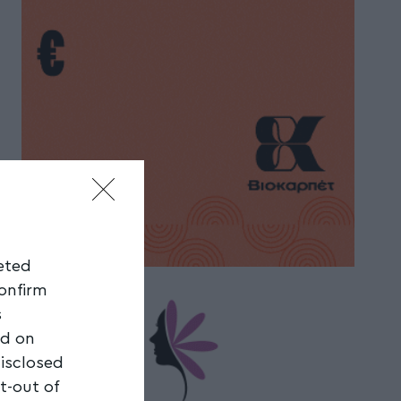
geted
confirm
s
ed on
disclosed
t-out of