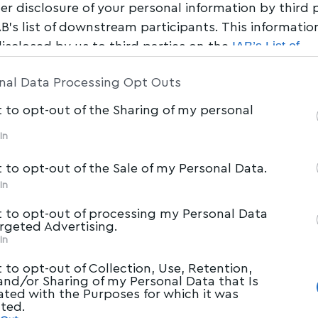
her disclosure of your personal information by third 
AB’s list of downstream participants. This informati
IAB’s List of
disclosed by us to third parties on the
am Participants
that may further disclose it to other 
nal Data Processing Opt Outs
t to opt-out of the Sharing of my personal
In
t to opt-out of the Sale of my Personal Data.
In
t to opt-out of processing my Personal Data
argeted Advertising.
In
t to opt-out of Collection, Use, Retention,
 and/or Sharing of my Personal Data that Is
ated with the Purposes for which it was
cted.