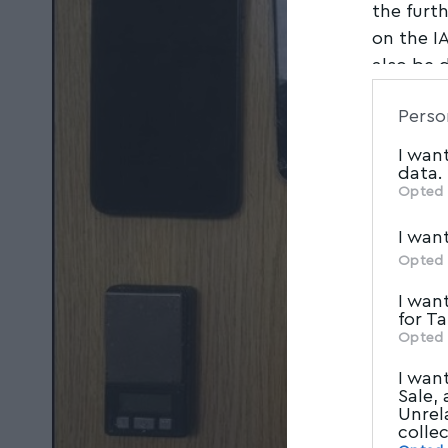
the furt
on the I
also be 
Downstre
Perso
parties.
I wan
data.
Opted 
I wan
Opted 
I wan
for T
Opted 
I wan
Sale,
Unrel
colle