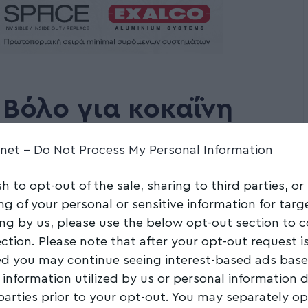
 Βόλο για κοκαΐνη
.net -
Do Not Process My Personal Information
sh to opt-out of the sale, sharing to third parties, or
Share
1 Min Read
ng of your personal or sensitive information for tar
ing by us, please use the below opt-out section to 
ection. Please note that after your opt-out request i
d you may continue seeing interest-based ads bas
 information utilized by us or personal information 
 parties prior to your opt-out. You may separately op