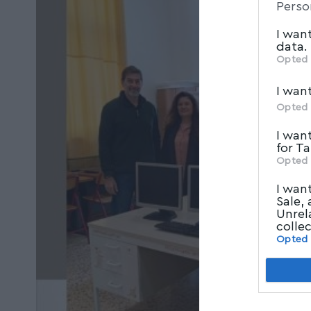
Perso
parties.
I wan
data.
Opted 
I wan
Opted 
I wan
for T
Opted 
I wan
Sale,
Unrel
colle
Opted