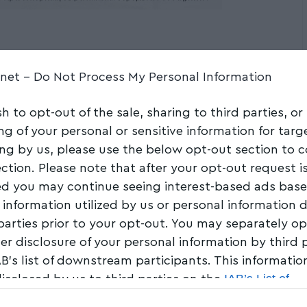
κού εξοπλισμού από
.net -
Do Not Process My Personal Information
στο Ευγένειο
sh to opt-out of the sale, sharing to third parties, or
ης Νέας Αγχιάλου
ng of your personal or sensitive information for tar
ing by us, please use the below opt-out section to 
ection. Please note that after your opt-out request i
Share
0 Min Read
d you may continue seeing interest-based ads bas
 information utilized by us or personal information 
 parties prior to your opt-out. You may separately op
her disclosure of your personal information by third 
AB’s list of downstream participants. This informati
IAB’s List of
disclosed by us to third parties on the
am Participants
that may further disclose it to other 