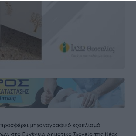
α προσφέρει μηχανογραφικό εξοπλισμό,
ν, στο Ευγένειο Δημοτικό Σχολείο της Νέας