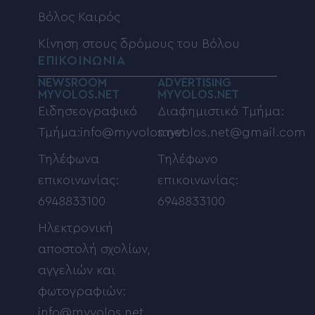
Βόλος Καιρός
Κίνηση στους δρόμους του Βόλου
ΕΠΙΚΟΙΝΩΝΙΑ
NEWSROOM
ADVERTISING
MYVOLOS.NET
MYVOLOS.NET
Ειδησεογραφικό
Διαφημιστικό Τμήμα:
Τμήμα:info@myvolos.net
myvolos.net@gmail.com
Τηλέφωνα
Τηλέφωνο
επικοινωνίας:
επικοινωνίας:
6948833100
6948833100
Ηλεκτρονική
αποστολή σχολίων,
αγγελιών και
φωτογραφιών:
info@myvolos.net