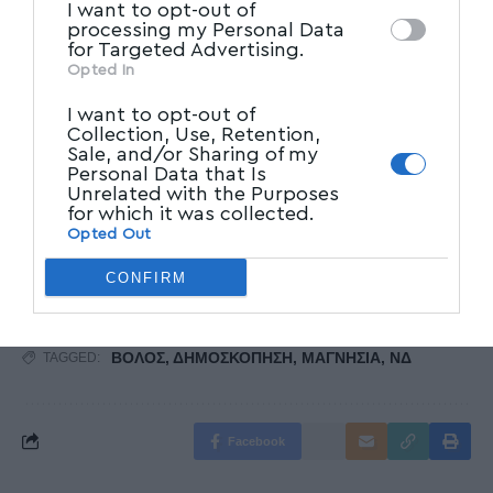
I want to opt-out of
processing my Personal Data
for Targeted Advertising.
CNN Greece
Opted In
Ακολουθήστε το myvolos.net στο
I want to opt-out of
Collection, Use, Retention,
Google News και μάθετε πρώτοι όλες
Sale, and/or Sharing of my
τις ειδήσεις.
Personal Data that Is
Unrelated with the Purposes
for which it was collected.
Opted Out
Ακολουθήστε μας στο επίσημο κανάλι
του Myvolos.net στο Youtube
CONFIRM
ΒΟΛΟΣ
,
ΔΗΜΟΣΚΟΠΗΣΗ
,
ΜΑΓΝΗΣΙΑ
,
ΝΔ
TAGGED:
Facebook