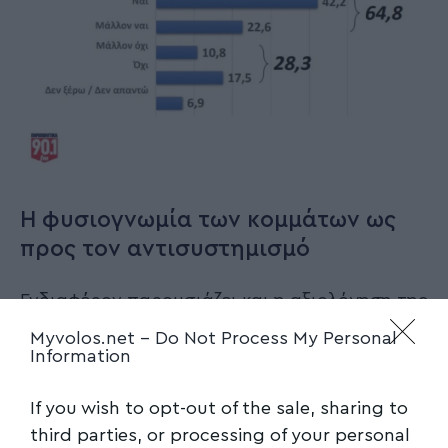
Η φυσιογνωμία των κομμάτων ως
προς τον αντισυστημισμό
Ενδιαφέρον παρουσιάζει και η αξιολόγηση της
φυσιογνωμίας των κομμάτων ως προς τον
Myvolos.net -
Do Not Process My Personal
Information
συστημικό ή αντισυστημικό χαρακτήρα τους.
If you wish to opt-out of the sale, sharing to
third parties, or processing of your personal