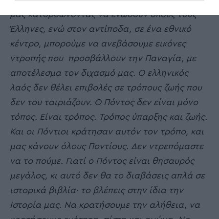
μας κατορθώνοντας να ενώσουν όλους τους
Έλληνες, ενώ στον αντίποδα, σε ένα εθνικό
κέντρο, μπορούμε να ανεβάσουμε εικόνες
ντροπής που προσβάλλουν την Παναγία, με
αποτέλεσμα τον διχασμό μας. Ο ελληνικός
λαός δεν θέλει επιβολές σε τρόπους ζωής που
δεν του ταιριάζουν. Ο Πόντος δεν είναι μόνο
τόπος. Είναι τρόπος. Τρόπος ύπαρξης και ζωής.
Και οι Πόντιοι κράτησαν αυτόν τον τρόπο, και
μας κάνουν όλους Ποντίους. Δεν ντρεπόμαστε
να το πούμε. Γιατί ο Πόντος είναι θησαυρός
μεγάλος, κι αυτό δεν θα το διαβάσεις απλά σε
ιστορικά βιβλία· το βλέπεις στην ίδια την
Ιστορία μας. Να κρατήσουμε την αλήθεια, να