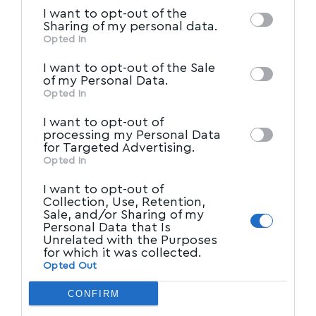
information by third parties on the IAB’s list
I want to opt-out of the
of downstream participants. This
Sharing of my personal data.
information may also be disclosed by us to
Opted In
IAB’s List of Downstream
third parties on the
I want to opt-out of the Sale
Participants
that may further disclose it to
of my Personal Data.
Την εκδήλωση έκλεισε ο Σεβασμιώτατος
other third parties.
Opted In
Ποιμενάρχης μας, αναφέροντας ότι
«Ξέρετε,
I want to opt-out of
είμαστε παράξενο σώμα. Πολλές φορές αρκεί
processing my Personal Data
μία απλή αλήθεια, μία αυθεντική έκφραση
for Targeted Advertising.
Opted In
μνήμης, για να αφυπνίσει το λαό μας. Γι’ αυτό
και συγκινούμαι ιδιαίτερα από τη σημερινή
I want to opt-out of
Collection, Use, Retention,
εκδήλωση. Η νέα γενιά —νέοι, μέσης ηλικίας
Sale, and/or Sharing of my
Personal Data that Is
και ηλικιωμένοι— εγκαταλείπουν τα εφήμερα
Unrelated with the Purposes
όταν τους δίνουμε ελπίδα. Αυτό απέδειξε η
for which it was collected.
Opted Out
αποδοχή του έργου του Αγίου Παισίου αλλά
και ενός τραγουδιού σε ένα διεθνή διαγωνισμό
CONFIRM
τα οποία τιμούν την πίστη και την παράδοση