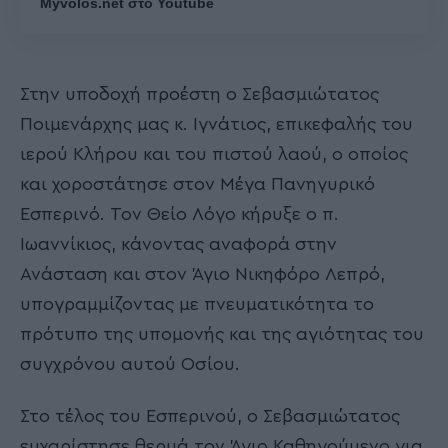
Myvolos.net στο Youtube
Στην υποδοχή προέστη ο Σεβασμιώτατος
Ποιμενάρχης μας κ. Ιγνάτιος, επικεφαλής του
ιερού Κλήρου και του πιστού λαού, ο οποίος
και χοροστάτησε στον Mέγα Πανηγυρικό
Εσπερινό. Τον Θείο Λόγο κήρυξε ο π.
Ιωαννίκιος, κάνοντας αναφορά στην
Ανάσταση και στον Άγιο Νικηφόρο Λεπρό,
υπογραμμίζοντας με πνευματικότητα το
πρότυπο της υπομονής και της αγιότητας του
συγχρόνου αυτού Οσίου.
Στο τέλος του Εσπερινού, ο Σεβασμιώτατος
ευχαρίστησε θερμά τον Άγιο Καθηγούμενο για