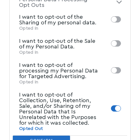
of the further disclosure of your personal
Opt Outs
information by third parties on the IAB’s list
I want to opt-out of the
of downstream participants. This
Sharing of my personal data.
information may also be disclosed by us to
Opted In
IAB’s List of Downstream
third parties on the
I want to opt-out of the Sale
Participants
that may further disclose it to
of my Personal Data.
other third parties.
Opted In
I want to opt-out of
processing my Personal Data
for Targeted Advertising.
Opted In
I want to opt-out of
Collection, Use, Retention,
Sale, and/or Sharing of my
Personal Data that Is
Unrelated with the Purposes
for which it was collected.
Opted Out