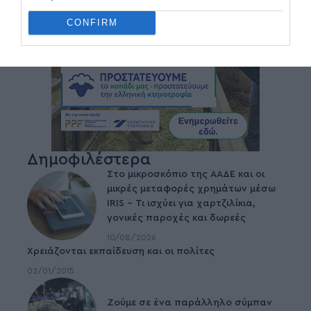
CONFIRM
Δημοφιλέστερα
Στο μικροσκόπιο της ΑΑΔΕ και οι
μικρές μεταφορές χρημάτων μέσω
IRIS – Τι ισχύει για χαρτζιλίκια,
γονικές παροχές και δωρεές
10/08/2026
Χρειάζονται εκπαίδευση και οι πολίτες
02/01/2015
Ζούμε σε ένα παράλληλο σύμπαν