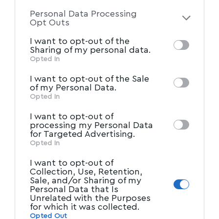
to your opt-out. You may separately opt-out
Personal Data Processing
of the further disclosure of your personal
Opt Outs
information by third parties on the IAB’s list
I want to opt-out of the
of downstream participants. This
Sharing of my personal data.
information may also be disclosed by us to
Opted In
IAB’s List of Downstream
third parties on the
I want to opt-out of the Sale
Participants
that may further disclose it to
of my Personal Data.
other third parties.
Opted In
I want to opt-out of
processing my Personal Data
for Targeted Advertising.
Opted In
I want to opt-out of
Collection, Use, Retention,
Sale, and/or Sharing of my
Personal Data that Is
Unrelated with the Purposes
for which it was collected.
Opted Out