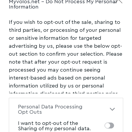
Myvolos.net -
Do Not Process My Personal
Information
την κατάσταση, ψηφιοποιήσαμε τις
διαδικασίες, συνεργαστήκαμε με επιτροπές
If you wish to opt-out of the sale, sharing to
και εκπροσώπους συνεταιρισμών σε
third parties, or processing of your personal
κάθε νομό και κάναμε πιο σφιχτές τις
or sensitive information for targeted
ημερομηνίες.».
advertising by us, please use the below opt-
Ολοκληρώνοντας την τοποθέτησή του ο κ.
out section to confirm your selection. Please
Τριαντόπουλος προανήγγειλε ότι την
note that after your opt-out request is
processed you may continue seeing
επόμενη περίοδο θα ξεκινήσει η καταβολή της
interest-based ads based on personal
προκαταβολής για το φυτικό
information utilized by us or personal
κεφάλαιο και δη για τις δενδρώδεις
information disclosed to third parties prior
καλλιέργειες.
to your opt-out. You may separately opt-out
Personal Data Processing
of the further disclosure of your personal
Opt Outs
Ακολουθήστε το myvolos.net στο
information by third parties on the IAB’s list
Google News και μάθετε πρώτοι όλες
I want to opt-out of the
of downstream participants. This
τις ειδήσεις.
Sharing of my personal data.