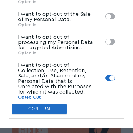
information may also be disclosed by us to
Opted In
IAB’s List of Downstream
third parties on the
I want to opt-out of the Sale
Ακολουθήστε μας στο επίσημο κανάλι
Participants
that may further disclose it to
of my Personal Data.
του Myvolos.net στο Youtube
other third parties.
Opted In
I want to opt-out of
processing my Personal Data
for Targeted Advertising.
ΑΡΩΓΗ
,
ΒΟΛΟΣ
,
ΜΑΓΝΗΣΙΑ
,
ΤΡΙΑΝΤΟΠΟΥΛΟΣ
TAGGED:
Opted In
I want to opt-out of
Collection, Use, Retention,
Facebook
Sale, and/or Sharing of my
Personal Data that Is
Unrelated with the Purposes
for which it was collected.
Opted Out
CONFIRM