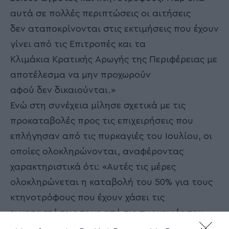
αυτά σε πολλές περιπτώσεις οι αιτήσεις
δεν αταποκρίνονται στις εκτιμήσεις που έχουν
γίνει από τις Επιτροπές και τα
Κλιμάκια Κρατικής Αρωγής της Περιφέρειας με
αποτέλεσμα να μην προχωρούν
αφού δεν δικαιούνται.»
Ενώ στη συνέχεια μίλησε σχετικά με τις
προκαταβολές προς τις επιχειρήσεις που
επλήγησαν από τις πυρκαγιές του Ιουλίου, οι
οποίες ολοκληρώνονται, αναφέροντας
χαρακτηριστικά ότι: «Αυτές τις μέρες
ολοκληρώνεται η καταβολή του 50% για τους
κτηνοτρόφους που έχουν χάσει τις
εγκαταστάσεις τους από τις πυρκαγιές του
καλοκαιριού στη Μαγνησία. Βελτιώσαμε πολύ