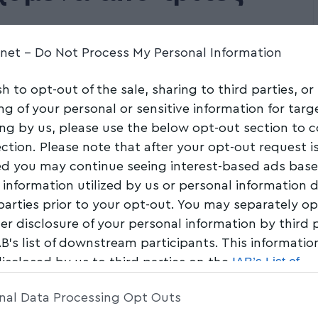
.net -
Do Not Process My Personal Information
Share
5 Min Read
sh to opt-out of the sale, sharing to third parties, or
ng of your personal or sensitive information for tar
ing by us, please use the below opt-out section to 
ection. Please note that after your opt-out request i
d you may continue seeing interest-based ads bas
 information utilized by us or personal information 
 parties prior to your opt-out. You may separately op
her disclosure of your personal information by third 
AB’s list of downstream participants. This informati
IAB’s List of
disclosed by us to third parties on the
am Participants
that may further disclose it to other 
nal Data Processing Opt Outs