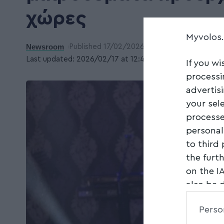
χώρες
Myvolos
Newsroom
Published 17/02/2026
Last updated: 2026/02/17 at 12:43 ΜΜ
If you wi
processi
advertis
your sel
processe
personal
to third
the furt
on the I
also be 
Downstre
Perso
parties.