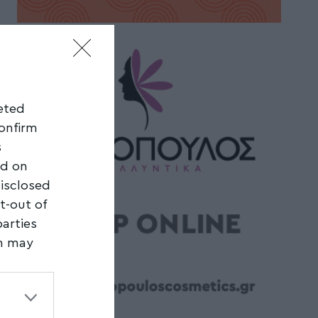
geted
confirm
s
ed on
disclosed
t-out of
parties
on may
third