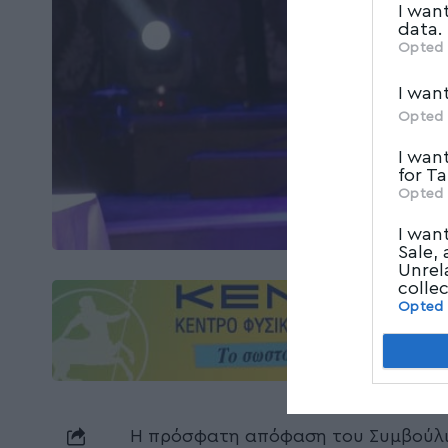
I wan
data.
Opted 
I wan
Opted 
I wan
for T
Opted 
I wan
Sale,
Unrel
colle
Opted
Η πρόσφατη απόφαση του Συμβούλιο