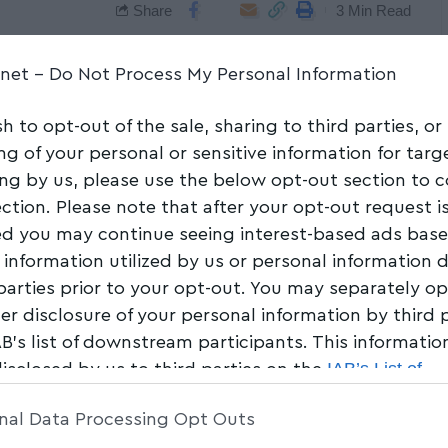
Share
3 Min Read
.net -
Do Not Process My Personal Information
sh to opt-out of the sale, sharing to third parties, or
ng of your personal or sensitive information for tar
ing by us, please use the below opt-out section to 
ection. Please note that after your opt-out request i
d you may continue seeing interest-based ads bas
 information utilized by us or personal information 
 parties prior to your opt-out. You may separately op
her disclosure of your personal information by third 
AB’s list of downstream participants. This informati
IAB’s List of
disclosed by us to third parties on the
am Participants
that may further disclose it to other 
nal Data Processing Opt Outs