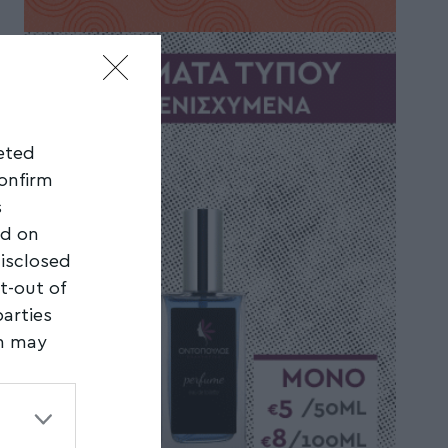
geted
confirm
s
ed on
disclosed
t-out of
parties
on may
third