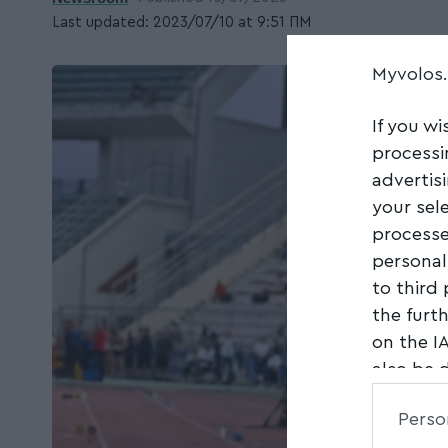
Last updated: 2023/07/10 at 9:51 ΠΜ
Myvolos
If you wi
processi
advertis
your sel
processe
personal
to third
the furt
on the I
also be 
Downstre
Perso
parties.