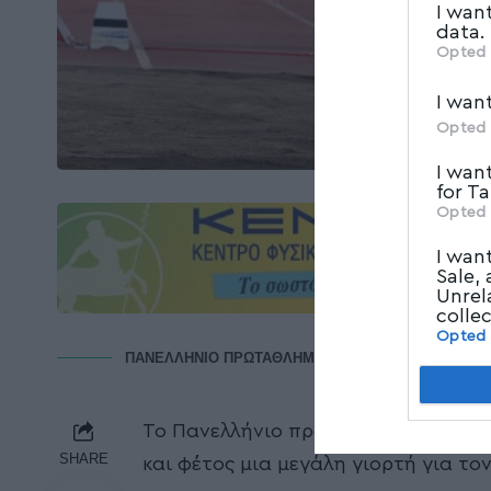
I wan
data.
Opted 
I wan
Opted 
I wan
for T
Opted 
I wan
Sale,
Unrel
colle
Opted
ΠΑΝΕΛΛΗΝΙΟ ΠΡΩΤΑΘΛΗΜΑ ΑΝΟΙΧΤΟΥ ΣΤΙΒΟΥ ΒΟΛΟΣ
Το Πανελλήνιο πρωτάθλημα Ανδρών/
SHARE
και φέτος μια μεγάλη γιορτή για τον