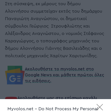
Στη σύσκεψη, εκ μέρους του δήμου
Αλοννήσου συμμετείχαν εκτός του δημάρχου
Παναγιώτη Αναγνώστου, οι δημοτικοί
σύμβουλοι Γεώργιος Στρουφλιώτης και
Αλέξανδρος Αναγνώστου, ο νομικός Στέφανος
Καραγιώργος, ο τοπογράφος μηχανικός του
δήμου Αλοννήσου Γιάννης Βασιλειάδης και ο
πολιτικός μηχανικός Χαρίτων Χαριτωνίδης.
Ακολουθήστε το myvolos.net στο
Google News και μάθετε πρώτοι όλες
τις ειδήσεις.
Ακολουθήστε μας στο επίσημο κανάλι
του Myvolos.net στο Youtube
Myvolos.net -
Do Not Process My Personal