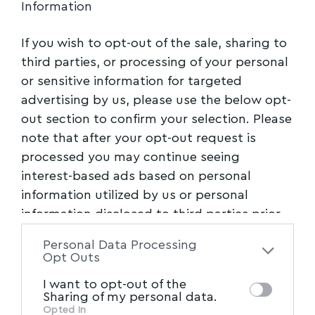
Information
ΑΛΟΝΝΗΣΟΣ
,
TAGGED:
If you wish to opt-out of the sale, sharing to
ΑΣΤΥΝΟΜΙΑ,ΜΠΟΥΚΩΡΟΣ_ΧΡΗΣΤΟΣ,ΒΟΥΛΕΥΤΗΣ_
third parties, or processing of your personal
ΒΟΥΛΕΥΤΗΣ ΜΑΓΝΗΣΙΑΣ
,
ΚΤΗΜΑΤΟΛΟΓΙΟ
,
ΜΑΓΝΗ
or sensitive information for targeted
ΜΠΟΥΚΩΡΟΣ_ΧΡΗΣΤΟΣ
advertising by us, please use the below opt-
out section to confirm your selection. Please
note that after your opt-out request is
Facebook
processed you may continue seeing
interest-based ads based on personal
information utilized by us or personal
information disclosed to third parties prior
to your opt-out. You may separately opt-out
Personal Data Processing
of the further disclosure of your personal
Opt Outs
information by third parties on the IAB’s list
I want to opt-out of the
of downstream participants. This
Sharing of my personal data.
information may also be disclosed by us to
Opted In