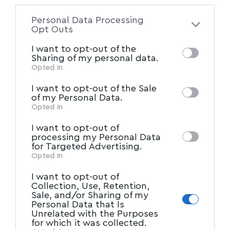
to your opt-out. You may separately opt-out
Personal Data Processing
of the further disclosure of your personal
Opt Outs
information by third parties on the IAB’s list
I want to opt-out of the
of downstream participants. This
Sharing of my personal data.
information may also be disclosed by us to
Opted In
IAB’s List of Downstream
third parties on the
I want to opt-out of the Sale
Participants
that may further disclose it to
of my Personal Data.
other third parties.
Opted In
I want to opt-out of
processing my Personal Data
for Targeted Advertising.
Opted In
I want to opt-out of
Collection, Use, Retention,
Sale, and/or Sharing of my
Personal Data that Is
Unrelated with the Purposes
for which it was collected.