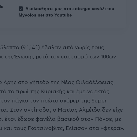
le
Ακολουθήστε μας στο επίσημο κανάλι του
Myvolos.net στο Youtube
5λεπτο (9΄,14΄) έβαλαν από νωρίς τους
δι της Ένωσης μετά τον εορτασμό των 100ων
 Άρης στο γήπεδο της Νέας Φιλαδέλφειας,
ό το πρωί της Κυριακής και έμεινε εκτός
στον πάγκο τον πρώτο σκόρερ της Super
α. Στον αντίποδα, ο Ματίας Αλμέιδα δεν είχε
κι έτσι έδωσε φανέλα βασικού στον Πόνσε, με
 και τους Γκατσίνοβιτς, Ελίασον στα «φτερά».