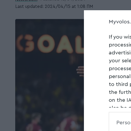
Last updated: 2024/04/15 at 1:08 ΠΜ
Myvolos
If you wi
processi
advertis
your sel
processe
personal
to third
the furt
on the I
also be 
Downstre
Perso
parties.