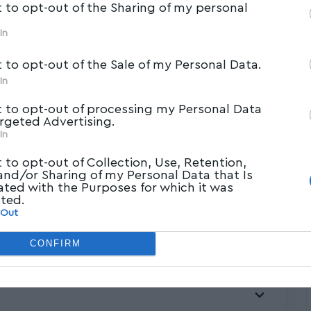
t to opt-out of the Sharing of my personal
In
t to opt-out of the Sale of my Personal Data.
In
t to opt-out of processing my Personal Data
argeted Advertising.
In
t to opt-out of Collection, Use, Retention,
 and/or Sharing of my Personal Data that Is
πέρασε το εμπόδιο του Άρη (2-0) και
ated with the Purposes for which it was
ίας, μετά την 5η αγωνιστική των play off,
cted.
 Out
ό ΠΑΟΚ και Ολυμπιακό η αναμέτρηση των
υρωπαϊκών τους υποχρεώσεων.
CONFIRM