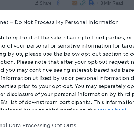
Share
3 Min Read
.net -
Do Not Process My Personal Information
sh to opt-out of the sale, sharing to third parties, or
ng of your personal or sensitive information for tar
ing by us, please use the below opt-out section to 
ection. Please note that after your opt-out request i
d you may continue seeing interest-based ads bas
 information utilized by us or personal information 
 parties prior to your opt-out. You may separately op
her disclosure of your personal information by third 
AB’s list of downstream participants. This informati
IAB’s List of
disclosed by us to third parties on the
am Participants
that may further disclose it to other 
nal Data Processing Opt Outs