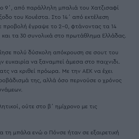
το 9΄, από παράλληλη μπαλιά του Χατζισαφί
ξοδο του Κουέστα. Στο 14΄ από εκτέλεση
ε προβολή έγραψε το 2-0, φτάνοντας τα 14
e και τα 30 συνολικά στο πρωτάθλημα Ελλάδας.
ίησε πολύ δύσκολη απόκρουση σε σουτ του
ν ευκαιρία να ξαναμπεί άμεσα στο παιχνιδι.
τς να κριθεί πρόωρα. Με την ΑΕΚ να έχει
προβάδισμά της, αλλά όσο περνούσε ο χρόνος
υνάμεων.
ητικοί, ούτε στο β΄ ημίχρονο με τις
 τη μπάλα ενώ ο Πόνσε ήταν σε εξαιρετική