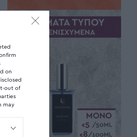
geted
confirm
s
ed on
disclosed
t-out of
parties
on may
third