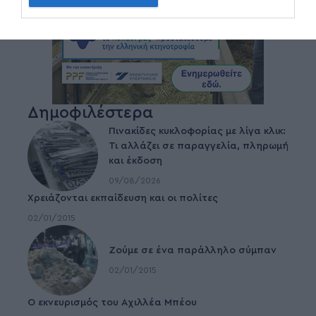
Δημοφιλέστερα
Πινακίδες κυκλοφορίας με λίγα κλικ:
Τι αλλάζει σε παραγγελία, πληρωμή
και έκδοση
09/08/2026
Χρειάζονται εκπαίδευση και οι πολίτες
02/01/2015
Ζούμε σε ένα παράλληλο σύμπαν
02/01/2015
Ο εκνευρισμός του Αχιλλέα Μπέου